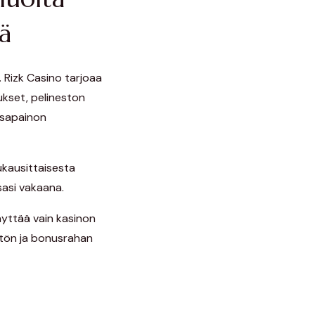
tä
. Rizk Casino tarjoaa
tukset, pelineston
tasapainon
uukausittaisesta
sasi vakaana.
käyttää vain kasinon
ytön ja bonusrahan