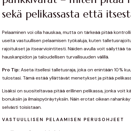
sekä pelikassasta että itses
Pelaaminen voi olla hauskaa, mutta on tärkeää pitää kontrolli
useita vastuullisen pelaamisen työkaluja, kuten talletusrajoi
rajoitukset ja itsearviointitesti. Näiden avulla voit säilyttää 
hauskanpidon ja taloudellisen turvallisuuden välillä.
Pro Tip:
Aseta itsellesi talletusraja, joka on enintään 10 % k
tulostasi. Tämä estää yllättävät menetykset ja pitää pelikas
Lisäksi on suositeltavaa pitää erillinen pelikassa, jonka voit 
bonuksiin ja ilmaispyöräytyksiin. Näin erotat oikean rahankä
selvästi toisistaan.
VASTUULLISEN PELAAMISEN PERUSOHJEET