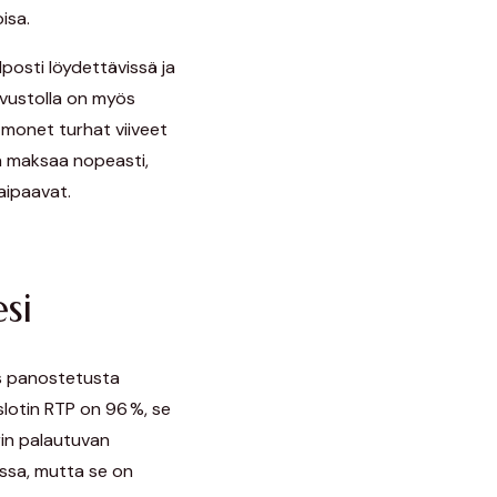
isa.
lposti löydettävissä ja
Sivustolla on myös
monet turhat viiveet
 ja maksaa nopeasti,
aipaavat.
si
us panostetusta
 slotin RTP on 96 %, se
rin palautuvan
essa, mutta se on