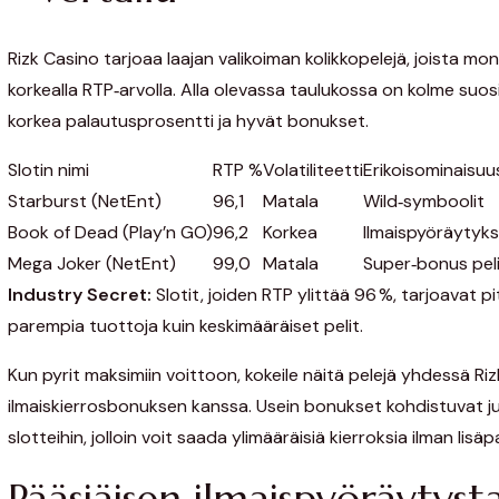
Rizk Casino tarjoaa laajan valikoiman kolikkopelejä, joista mo
korkealla RTP‑arvolla. Alla olevassa taulukossa on kolme suositu
korkea palautusprosentti ja hyvät bonukset.
Slotin nimi
RTP %
Volatiliteetti
Erikoisominaisuu
Starburst (NetEnt)
96,1
Matala
Wild‑symboolit
Book of Dead (Play’n GO)
96,2
Korkea
Ilmaispyöräytyk
Mega Joker (NetEnt)
99,0
Matala
Super‑bonus pel
Industry Secret:
Slotit, joiden RTP ylittää 96 %, tarjoavat pit
parempia tuottoja kuin keskimääräiset pelit.
Kun pyrit maksimiin voittoon, kokeile näitä pelejä yhdessä R
ilmaiskierrosbonuksen kanssa. Usein bonukset kohdistuvat juu
slotteihin, jolloin voit saada ylimääräisiä kierroksia ilman lisä
Pääsiäisen ilmaispyöräytysta