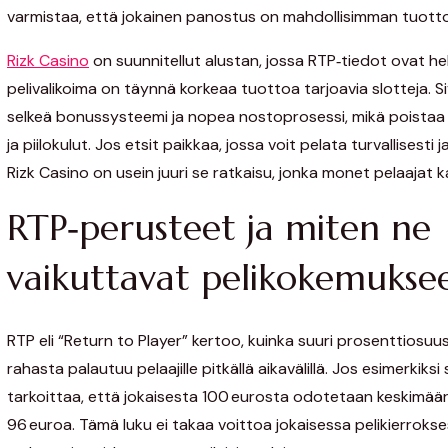
varmistaa, että jokainen panostus on mahdollisimman tuotto
Rizk Casino
on suunnitellut alustan, jossa RTP‑tiedot ovat he
peli­valikoima on täynnä korkeaa tuottoa tarjoavia slotteja. 
selkeä bonussysteemi ja nopea nostoprosessi, mikä poistaa 
ja piilokulut. Jos etsit paikkaa, jossa voit pelata turvallisesti
Rizk Casino on usein juuri se ratkaisu, jonka monet pelaajat k
RTP‑perusteet ja miten ne
vaikuttavat pelikokemuksee
RTP eli “Return to Player” kertoo, kuinka suuri prosenttiosu
rahasta palautuu pelaajille pitkällä aikavälillä. Jos esimerkiksi
tarkoittaa, että jokaisesta 100 eurosta odotetaan keskimää
96 euroa. Tämä luku ei takaa voittoa jokaisessa pelikierroks