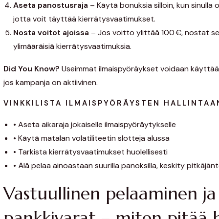
Aseta panostusraja
– Käytä bonuksia silloin, kun sinulla o
jotta voit täyttää kierrätysvaatimukset.
Nosta voitot ajoissa
– Jos voitto ylittää 100 €, nostat sen
ylimääräisiä kierrätysvaatimuksia.
Did You Know?
Useimmat ilmaispyöräykset voidaan käyttää 
jos kampanja on aktiivinen.
VINKKILISTA ILMAISPYÖRÄYSTEN HALLINTAA
• Aseta aikaraja jokaiselle ilmaispyöräytykselle
• Käytä matalan volatiliteetin slotteja alussa
• Tarkista kierrätysvaatimukset huolellisesti
• Älä pelaa ainoastaan suurilla panoksilla, keskity pitkäjä
Vastuullinen pelaaminen ja
pankkivarat – miten pitää 