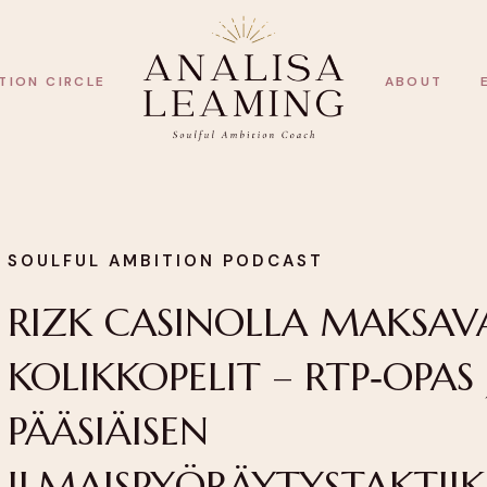
TION CIRCLE
ABOUT
SOULFUL AMBITION PODCAST
RIZK CASINOLLA MAKSAV
KOLIKKOPELIT – RTP‑OPAS 
PÄÄSIÄISEN
ILMAISPYÖRÄYTYSTAKTII