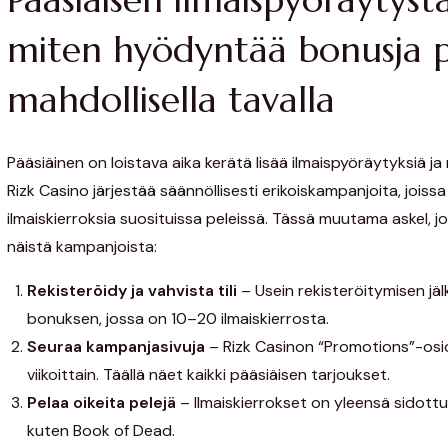
miten hyödyntää bonusja p
mahdollisella tavalla
Pääsiäinen on loistava aika kerätä lisää ilmaispyöräytyksiä j
Rizk Casino järjestää säännöllisesti erikoiskampanjoita, joissa
ilmaiskierroksia suosituissa peleissä. Tässä muutama askel, joil
näistä kampanjoista:
Rekisteröidy ja vahvista tili
– Usein rekisteröitymisen jäl
bonuksen, jossa on 10–20 ilmaiskierrosta.
Seuraa kampanjasivuja
– Rizk Casinon “Promotions”-osi
viikoittain. Täällä näet kaikki pääsiäisen tarjoukset.
Pelaa oikeita pelejä
– Ilmaiskierrokset on yleensä sidottu t
kuten Book of Dead.