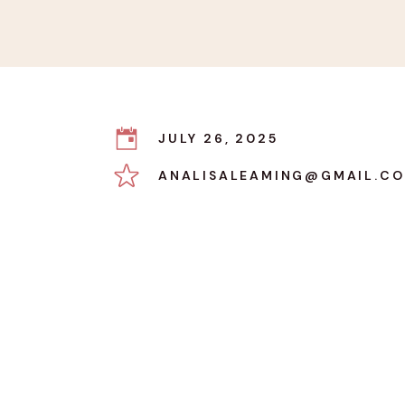
JULY 26, 2025
ANALISALEAMING@GMAIL.C