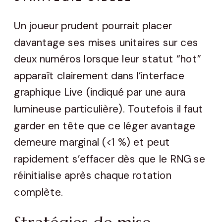
Un joueur prudent pourrait placer
davantage ses mises unitaires sur ces
deux numéros lorsque leur statut “hot”
apparaît clairement dans l’interface
graphique Live (indiqué par une aura
lumineuse particulière). Toutefois il faut
garder en tête que ce léger avantage
demeure marginal (<1 %) et peut
rapidement s’effacer dès que le RNG se
réinitialise après chaque rotation
complète.