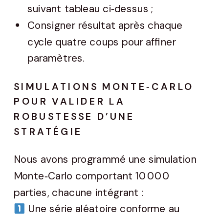
suivant tableau ci‑dessus ;
Consigner résultat après chaque
cycle quatre coups pour affiner
paramètres.
SIMULATIONS MONTE‑CARLO
POUR VALIDER LA
ROBUSTESSE D’UNE
STRATÉGIE
Nous avons programmé une simulation
Monte‑Carlo comportant 10 000
parties, chacune intégrant :
Une série aléatoire conforme au