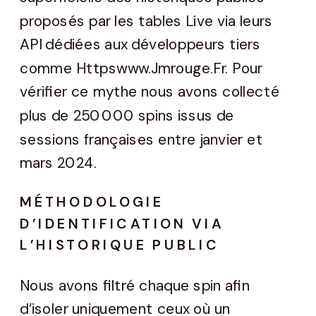
proposés par les tables Live via leurs
API dédiées aux développeurs tiers
comme Httpswww.Jmrouge.Fr​. Pour
vérifier ce mythe nous avons collecté
plus de 250 000 spins issus de
sessions françaises entre janvier et
mars 2024.
MÉTHODOLOGIE
D’IDENTIFICATION VIA
L’HISTORIQUE PUBLIC
Nous avons filtré chaque spin afin
d’isoler uniquement ceux où un