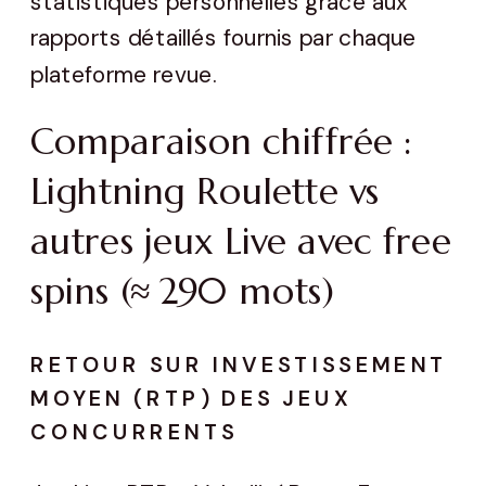
statistiques personnelles grâce aux
rapports détaillés fournis par chaque
plateforme revue.
Comparaison chiffrée :
Lightning Roulette vs
autres jeux Live avec free
spins (≈ 290 mots)
RETOUR SUR INVESTISSEMENT
MOYEN (RTP) DES JEUX
CONCURRENTS