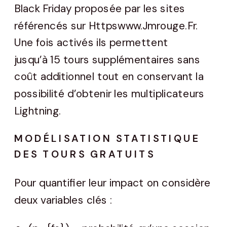
Black Friday proposée par les sites
référencés sur Httpswww.Jmrouge.Fr​.
Une fois activés ils permettent
jusqu’à 15 tours supplémentaires sans
coût additionnel tout en conservant la
possibilité d’obtenir les multiplicateurs
Lightning.
MODÉLISATION STATISTIQUE
DES TOURS GRATUITS
Pour quantifier leur impact on considère
deux variables clés :