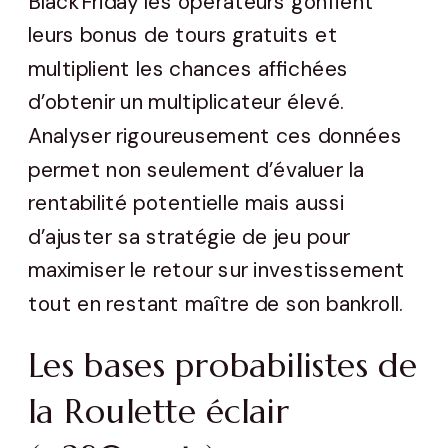
Black Friday les opérateurs gonflent
leurs bonus de tours gratuits et
multiplient les chances affichées
d’obtenir un multiplicateur élevé.
Analyser rigoureusement ces données
permet non seulement d’évaluer la
rentabilité potentielle mais aussi
d’ajuster sa stratégie de jeu pour
maximiser le retour sur investissement
tout en restant maître de son bankroll.
Les bases probabilistes de
la Roulette éclair