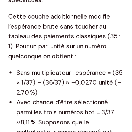
Cette couche additionnelle modifie
l’espérance brute sans toucher au
tableau des paiements classiques (35 :
1). Pour un pari unité sur un numéro
quelconque on obtient :
Sans multiplicateur : espérance = (35
× 1/37) – (36/37) ≈ –0,0270 unité (–
2,70 %).
Avec chance d’être sélectionné
parmi les trois numéros hot = 3/37
≈ 8,11 %. Supposons que le
multiplicateur moyen observé est