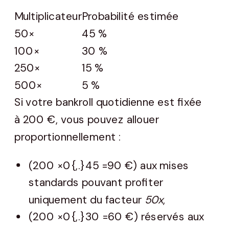
Multiplicateur
Probabilité estimée
50×
45 %
100×
30 %
250×
15 %
500×
5 %
Si votre bankroll quotidienne est fixée
à 200 €, vous pouvez allouer
proportionnellement :
(200 ×0{,.}45 =90 €) aux mises
standards pouvant profiter
uniquement du facteur
50x
,
(200 ×0{,.}30 =60 €) réservés aux