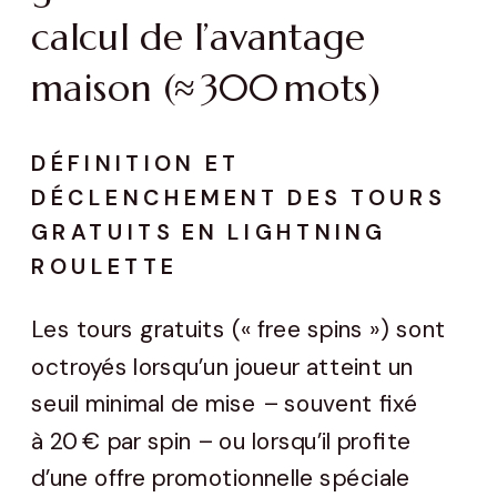
calcul de l’avantage
maison (≈ 300 mots)
DÉFINITION ET
DÉCLENCHEMENT DES TOURS
GRATUITS EN LIGHTNING
ROULETTE
Les tours gratuits (« free spins ») sont
octroyés lorsqu’un joueur atteint un
seuil minimal de mise – souvent fixé
à 20 € par spin – ou lorsqu’il profite
d’une offre promotionnelle spéciale