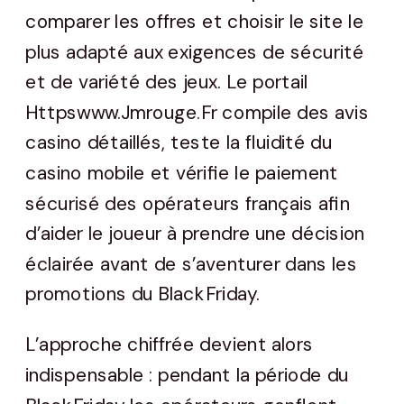
comparer les offres et choisir le site le
plus adapté aux exigences de sécurité
et de variété des jeux. Le portail
Httpswww.Jmrouge.Fr compile des avis
casino détaillés, teste la fluidité du
casino mobile et vérifie le paiement
sécurisé des opérateurs français afin
d’aider le joueur à prendre une décision
éclairée avant de s’aventurer dans les
promotions du Black Friday.
L’approche chiffrée devient alors
indispensable : pendant la période du