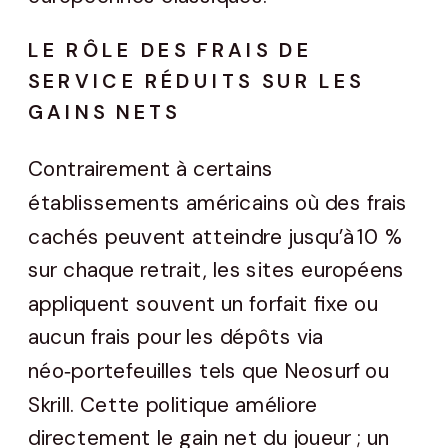
LE RÔLE DES FRAIS DE
SERVICE RÉDUITS SUR LES
GAINS NETS
Contrairement à certains
établissements américains où des frais
cachés peuvent atteindre jusqu’à 10 %
sur chaque retrait, les sites européens
appliquent souvent un forfait fixe ou
aucun frais pour les dépôts via
néo‑portefeuilles tels que Neosurf ou
Skrill. Cette politique améliore
directement le gain net du joueur ; un