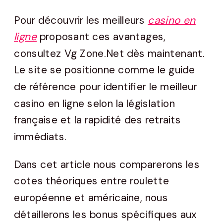
Pour découvrir les meilleurs
casino en
ligne
proposant ces avantages,
consultez Vg Zone.Net dès maintenant.
Le site se positionne comme le guide
de référence pour identifier le meilleur
casino en ligne selon la législation
française et la rapidité des retraits
immédiats.
Dans cet article nous comparerons les
cotes théoriques entre roulette
européenne et américaine, nous
détaillerons les bonus spécifiques aux