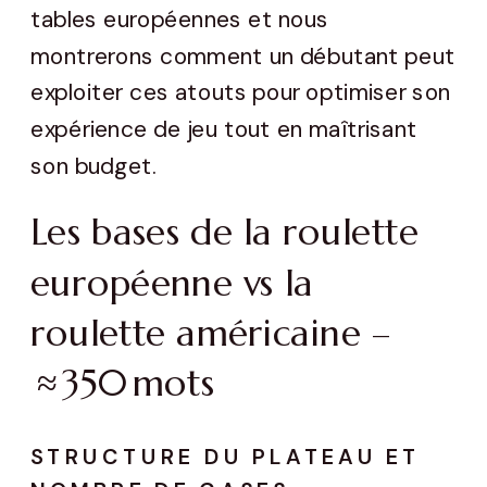
tables européennes et nous
montrerons comment un débutant peut
exploiter ces atouts pour optimiser son
expérience de jeu tout en maîtrisant
son budget.
Les bases de la roulette
européenne vs la
roulette américaine –
≈ 350 mots
STRUCTURE DU PLATEAU ET