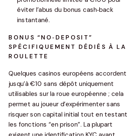
éviter l’abus du bonus cash‑back
instantané.
BONUS “NO‑DEPOSIT”
SPÉCIFIQUEMENT DÉDIÉS À LA
ROULETTE
Quelques casinos européens accordent
jusqu’à €10 sans dépôt uniquement
utilisables sur la roue européenne ; cela
permet au joueur d’expérimenter sans
risquer son capital initial tout en testant
les fonctions “en prison”. La plupart
exigent une identification KYC avant