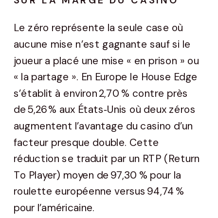
Le zéro représente la seule case où
aucune mise n’est gagnante sauf si le
joueur a placé une mise « en prison » ou
« la partage ». En Europe le House Edge
s’établit à environ 2,70 % contre près
de 5,26 % aux États‑Unis où deux zéros
augmentent l’avantage du casino d’un
facteur presque double. Cette
réduction se traduit par un RTP (Return
To Player) moyen de 97,30 % pour la
roulette européenne versus 94,74 %
pour l’américaine.