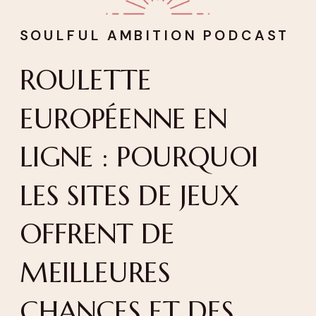
SOULFUL AMBITION PODCAST
ROULETTE
EUROPÉENNE EN
LIGNE : POURQUOI
LES SITES DE JEUX
OFFRENT DE
MEILLEURES
CHANCES ET DES