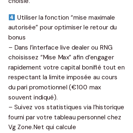
choisie.​
Utiliser la fonction “mise maximale
autorisée” pour optimiser le retour du
bonus
– Dans l’interface live dealer ou RNG
choisissez “Mise Max” afin d’engager
rapidement votre capital bonifié tout en
respectant la limite imposée au cours
du pari promotionnel (€100 max
souvent indiqué).
– Suivez vos statistiques via l’historique
fourni par votre tableau personnel chez
Vg Zone.Net qui calcule