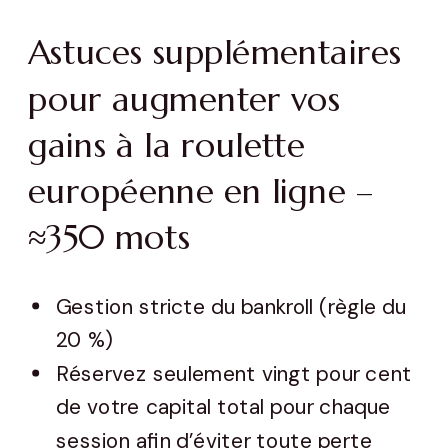
Astuces supplémentaires
pour augmenter vos
gains à la roulette
européenne en ligne –
≈350 mots​
Gestion stricte du bankroll (règle du
20 %)
Réservez seulement vingt pour cent
de votre capital total pour chaque
session afin d’éviter toute perte