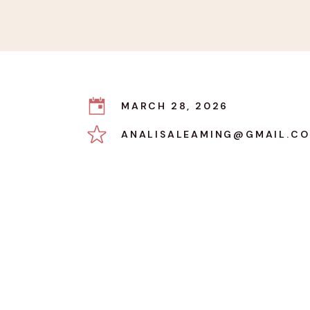
MARCH 28, 2026
ANALISALEAMING@GMAIL.C