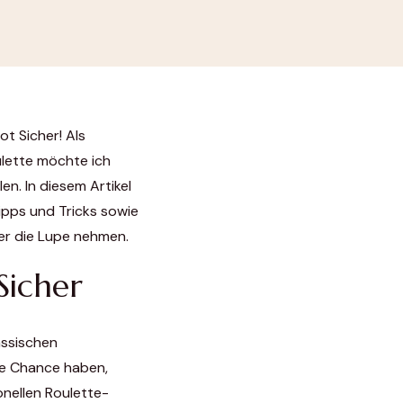
t Sicher! Als
ulette möchte ich
en. In diesem Artikel
ipps und Tricks sowie
er die Lupe nehmen.
Sicher
assischen
ie Chance haben,
onellen Roulette-