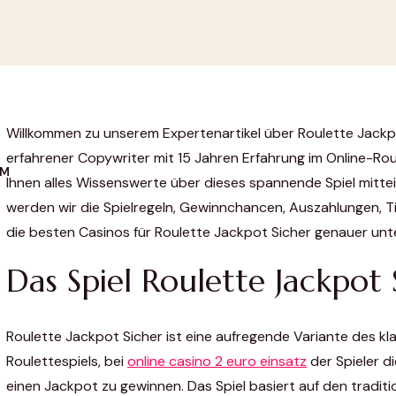
Willkommen zu unserem Expertenartikel über Roulette Jackpo
erfahrener Copywriter mit 15 Jahren Erfahrung im Online-Ro
OM
Ihnen alles Wissenswerte über dieses spannende Spiel mitteil
werden wir die Spielregeln, Gewinnchancen, Auszahlungen, T
die besten Casinos für Roulette Jackpot
Sicher genauer unt
Das Spiel Roulette Jackpot 
Roulette Jackpot Sicher ist eine aufregende Variante des kl
Roulettespiels, bei
online casino 2 euro einsatz
der Spieler d
einen Jackpot zu gewinnen. Das Spiel basiert auf den traditi