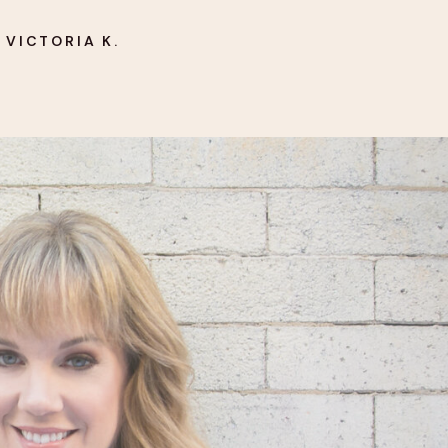
VICTORIA K.