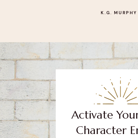
K.G. MURPHY
Activate You
Character E