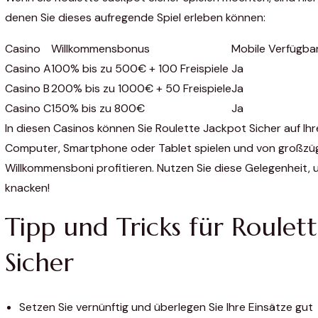
denen Sie dieses aufregende Spiel erleben können:
Casino
Willkommensbonus
Mobile Verfügbar
Casino A
100% bis zu 500€ + 100 Freispiele
Ja
Casino B
200% bis zu 1000€ + 50 Freispiele
Ja
Casino C
150% bis zu 800€
Ja
In diesen Casinos können Sie Roulette Jackpot Sicher auf I
Computer, Smartphone oder Tablet spielen und von großzü
Willkommensboni profitieren. Nutzen Sie diese Gelegenheit,
knacken!
Tipp und Tricks für Roulet
Sicher
Setzen Sie vernünftig und überlegen Sie Ihre Einsätze gut