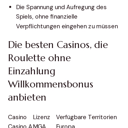
Die Spannung und Aufregung des
Spiels, ohne finanzielle
Verpflichtungen eingehen zu müssen
Die besten Casinos, die
Roulette ohne
Einzahlung
Willkommensbonus
anbieten
Casino
Lizenz
Verfügbare Territorien
Casino A
MGA
Europa