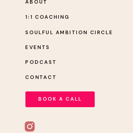
ABOUT
1:1 COACHING
SOULFUL AMBITION CIRCLE
EVENTS
PODCAST
CONTACT
BOOK A CALL