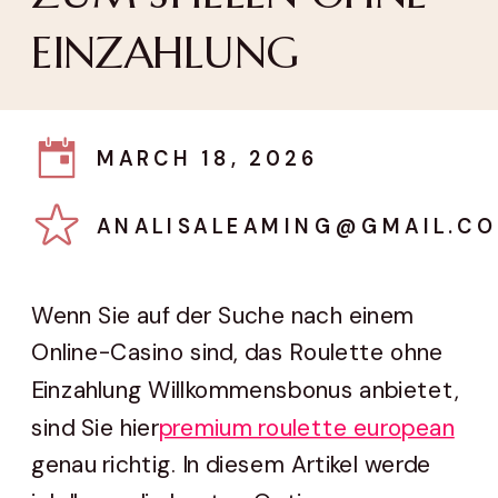
EINZAHLUNG
MARCH 18, 2026
ANALISALEAMING@GMAIL.C
Wenn Sie auf der Suche nach einem
Online-Casino sind, das Roulette ohne
Einzahlung Willkommensbonus anbietet,
sind Sie hier
premium roulette european
genau richtig. In diesem Artikel werde