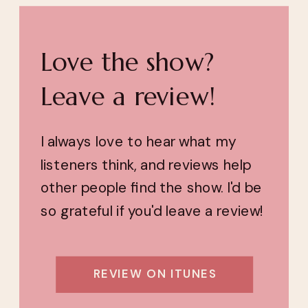
Love the show?
Leave a review!
I always love to hear what my
listeners think, and reviews help
other people find the show. I'd be
so grateful if you'd leave a review!
REVIEW ON ITUNES