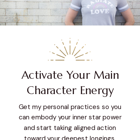
Activate Your Main
Character Energy
Get my personal practices so you
can embody your inner star power
and start taking aligned action
toward your deepest longings.