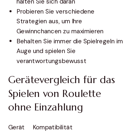
halten Sie sich daran
Probieren Sie verschiedene
Strategien aus, um Ihre
Gewinnchancen zu maximieren
Behalten Sie immer die Spielregeln im
Auge und spielen Sie
verantwortungsbewusst
Gerätevergleich für das
Spielen von Roulette
ohne Einzahlung
Gerät
Kompatibilität