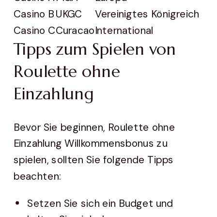
Casino B
UKGC
Vereinigtes Königreich
Casino C
Curacao
International
Tipps zum Spielen von
Roulette ohne
Einzahlung
Bevor Sie beginnen, Roulette ohne
Einzahlung Willkommensbonus zu
spielen, sollten Sie folgende Tipps
beachten:
Setzen Sie sich ein Budget und