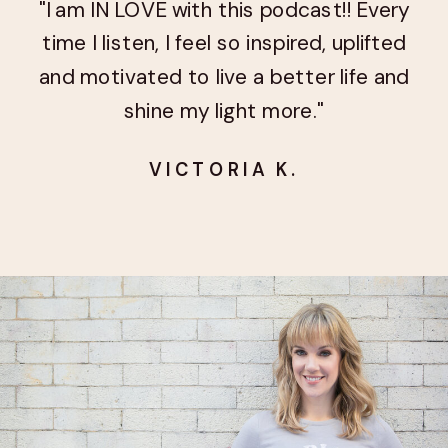
"I am IN LOVE with this podcast!! Every
time I listen, I feel so inspired, uplifted
and motivated to live a better life and
shine my light more."
VICTORIA K.