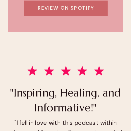
REVIEW ON SPOTIFY
"Inspiring, Healing, and
Informative!"
"I fell in love with this podcast within