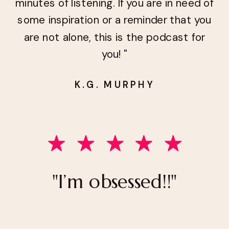
minutes of listening. If you are in need of
some inspiration or a reminder that you
are not alone, this is the podcast for
you! "
K.G. MURPHY
"I’m obsessed!!"