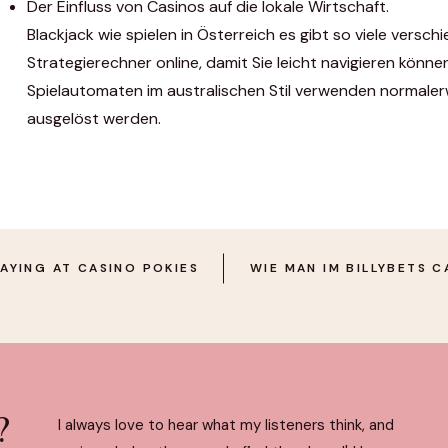
Der Einfluss von Casinos auf die lokale Wirtschaft.
Blackjack wie spielen in Österreich es gibt so viele versch
Strategierechner online, damit Sie leicht navigieren könne
Spielautomaten im australischen Stil verwenden normaler
ausgelöst werden.
AYING AT CASINO POKIES
WIE MAN IM BILLYBETS 
?
I always love to hear what my listeners think, and