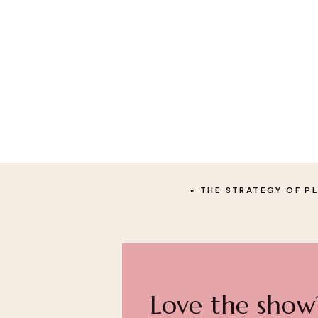
«
THE STRATEGY OF PL
Love the show