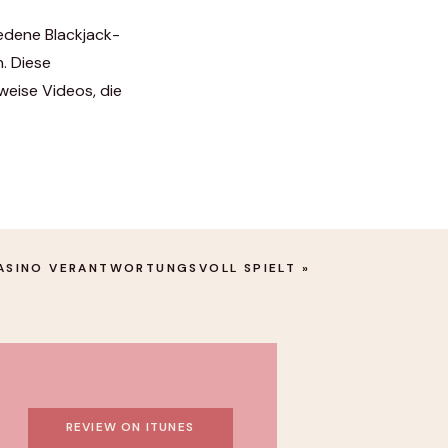
iedene Blackjack-
n. Diese
weise Videos, die
CASINO VERANTWORTUNGSVOLL SPIELT
»
REVIEW ON ITUNES