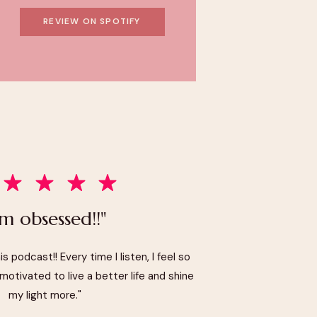
REVIEW ON SPOTIFY
’m obsessed!!"
s podcast!! Every time I listen, I feel so
 motivated to live a better life and shine
my light more."