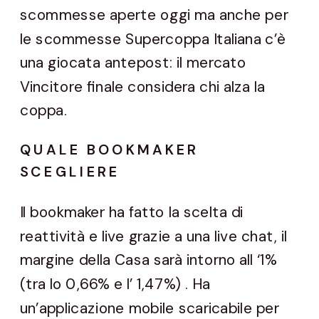
scommesse aperte oggi ma anche per
le scommesse Supercoppa Italiana c’è
una giocata antepost: il mercato
Vincitore finale considera chi alza la
coppa.
QUALE BOOKMAKER
SCEGLIERE
Il bookmaker ha fatto la scelta di
reattività e live grazie a una live chat, il
margine della Casa sarà intorno all ‘1%
(tra lo 0,66% e l’ 1,47%) . Ha
un’applicazione mobile scaricabile per