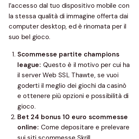
l’accesso dal tuo dispositivo mobile con
la stessa qualità di immagine offerta dai
computer desktop, ed è rinomata per il
suo bel gioco.
Scommesse partite champions
league:
Questo è il motivo per cui ha
il server Web SSL Thawte, se vuoi
goderti il meglio dei giochi da casinò
e ottenere più opzioni e possibilità di
gioco.
Bet 24 bonus 10 euro scommesse
online:
Come depositare e prelevare
sui siti scommesse Skrill.