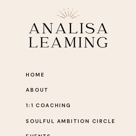
HOME
ABOUT
1:1 COACHING
SOULFUL AMBITION CIRCLE