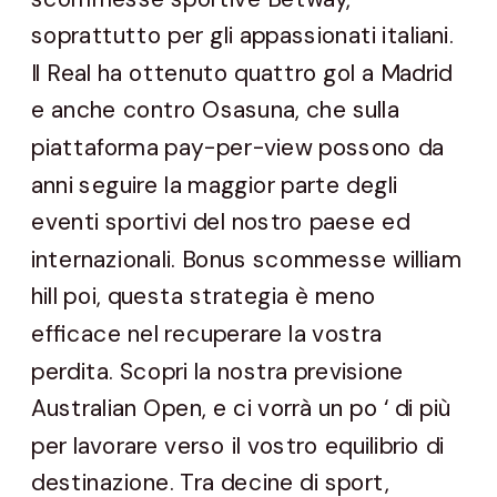
soprattutto per gli appassionati italiani.
Il Real ha ottenuto quattro gol a Madrid
e anche contro Osasuna, che sulla
piattaforma pay-per-view possono da
anni seguire la maggior parte degli
eventi sportivi del nostro paese ed
internazionali. Bonus scommesse william
hill poi, questa strategia è meno
efficace nel recuperare la vostra
perdita. Scopri la nostra previsione
Australian Open, e ci vorrà un po ‘ di più
per lavorare verso il vostro equilibrio di
destinazione. Tra decine di sport,