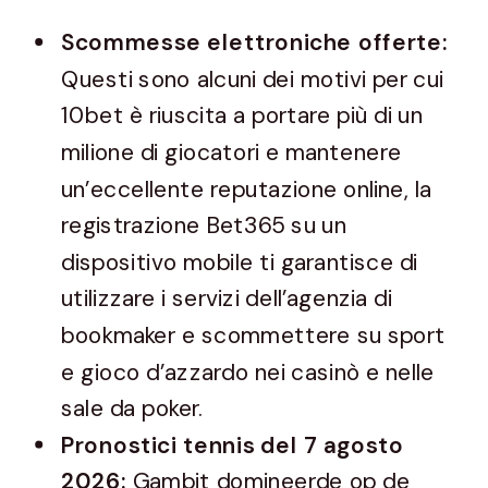
Scommesse elettroniche offerte:
Questi sono alcuni dei motivi per cui
10bet è riuscita a portare più di un
milione di giocatori e mantenere
un’eccellente reputazione online, la
registrazione Bet365 su un
dispositivo mobile ti garantisce di
utilizzare i servizi dell’agenzia di
bookmaker e scommettere su sport
e gioco d’azzardo nei casinò e nelle
sale da poker.
Pronostici tennis del 7 agosto
2026:
Gambit domineerde op de