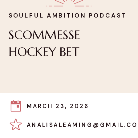
SOULFUL AMBITION PODCAST
SCOMMESSE
HOCKEY BET
MARCH 23, 2026
ANALISALEAMING@GMAIL.C