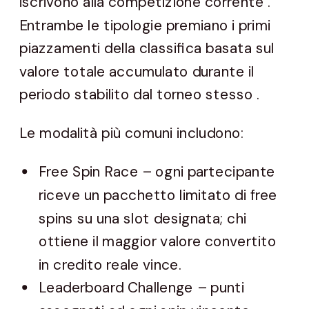
iscrivono alla competizione corrente .
Entrambe le tipologie premiano i primi
piazzamenti della classifica basata sul
valore totale accumulato durante il
periodo stabilito dal torneo stesso .
Le modalità più comuni includono:
Free Spin Race – ogni partecipante
riceve un pacchetto limitato di free
spins su una slot designata; chi
ottiene il maggior valore convertito
in credito reale vince.
Leaderboard Challenge – punti