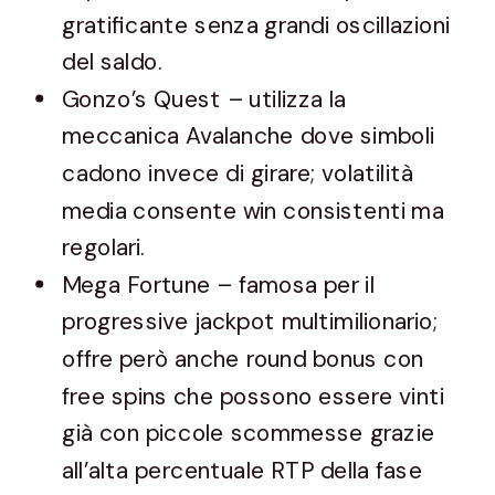
gratificante senza grandi oscillazioni
del saldo.
Gonzo’s Quest – utilizza la
meccanica Avalanche dove simboli
cadono invece di girare; volatilità
media consente win consistenti ma
regolari.
Mega Fortune – famosa per il
progressive jackpot multimilionario;
offre però anche round bonus con
free spins che possono essere vinti
già con piccole scommesse grazie
all’alta percentuale RTP della fase