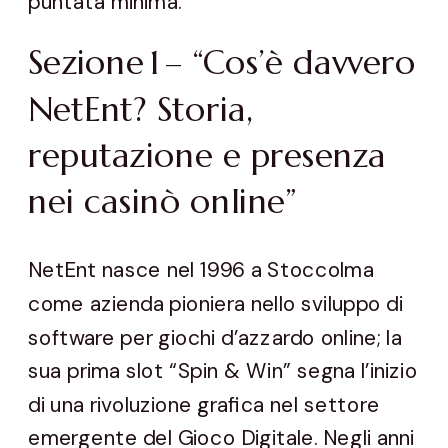
puntata minima.
Sezione 1 – “Cos’è davvero
NetEnt? Storia,
reputazione e presenza
nei casinò online”
NetEnt nasce nel 1996 a Stoccolma
come azienda pioniera nello sviluppo di
software per giochi d’azzardo online; la
sua prima slot “Spin & Win” segna l’inizio
di una rivoluzione grafica nel settore
emergente del Gioco Digitale. Negli anni