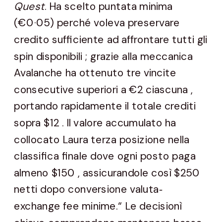
Quest
. Ha scelto puntata minima
(€0·05) perché voleva preservare
credito sufficiente ad affrontare tutti gli
spin disponibili ; grazie alla meccanica
Avalanche ha ottenuto tre vincite
consecutive superiori a €2 ciascuna ,
portando rapidamente il totale crediti
sopra $12 . Il valore accumulato ha
collocato Laura terza posizione nella
classifica finale dove ogni posto paga
almeno $150 , assicurandole così $250
netti dopo conversione valuta‐
exchange fee minime.“ Le decisionì