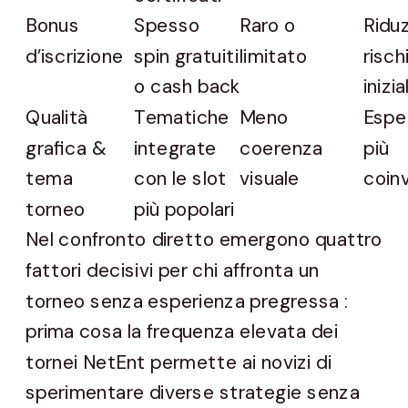
Bonus
Spesso
Raro o
Ridu
d’iscrizione
spin gratuiti
limitato
risch
o cash back
inizia
Qualità
Tematiche
Meno
Espe
grafica &
integrate
coerenza
più
tema
con le slot
visuale
coin
torneo
più popolari
Nel confronto diretto emergono quattro
fattori decisivi per chi affronta un
torneo senza esperienza pregressa :
prima cosa la frequenza elevata dei
tornei NetEnt permette ai novizi di
sperimentare diverse strategie senza