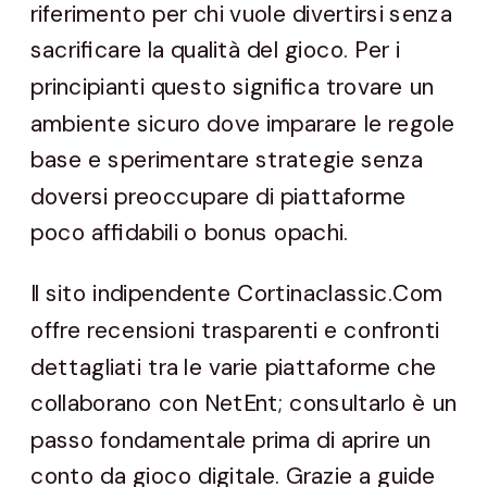
riferimento per chi vuole divertirsi senza
sacrificare la qualità del gioco. Per i
principianti questo significa trovare un
ambiente sicuro dove imparare le regole
base e sperimentare strategie senza
doversi preoccupare di piattaforme
poco affidabili o bonus opachi.
Il sito indipendente Cortinaclassic.Com
offre recensioni trasparenti e confronti
dettagliati tra le varie piattaforme che
collaborano con NetEnt; consultarlo è un
passo fondamentale prima di aprire un
conto da gioco digitale. Grazie a guide