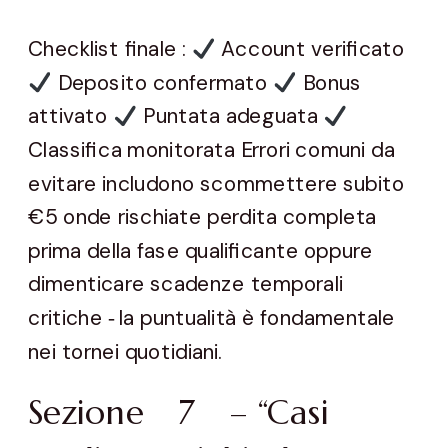
Checklist finale :
Account verificato
Deposito confermato
Bonus
attivato
Puntata adeguata
Classifica monitorata Errori comuni da
evitare includono scommettere subito
€5 onde rischiate perdita completa
prima della fase qualificante oppure
dimenticare scadenze temporali
critiche ‑ la puntualità è fondamentale
nei tornei quotidiani.
Sezione 7 – “Casi