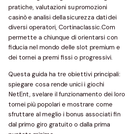
pratiche, valutazioni su promozioni
casinò e analisi della sicurezza dati dei
diversi operatori, Cortinaclassic.Com
permette a chiunque di orientarsi con
fiducia nel mondo delle slot premium e
dei tornei a premi fissi o progressivi.
Questa guida ha tre obiettivi principali:
spiegare cosa rende unici i giochi
NetEnt, svelare il funzionamento dei loro
tornei più popolari e mostrare come
sfruttare al meglio i bonus associati fin
dal primo giro gratuito o dalla prima