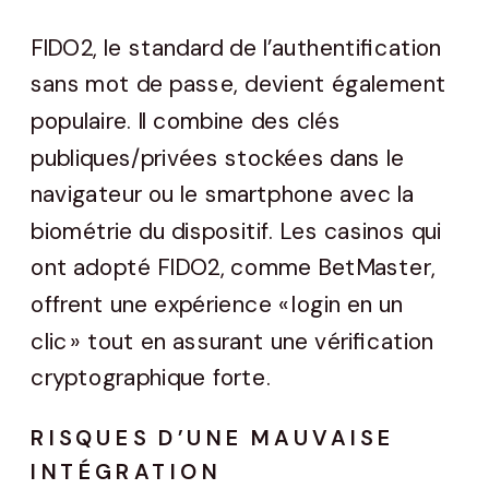
FIDO2, le standard de l’authentification
sans mot de passe, devient également
populaire. Il combine des clés
publiques/privées stockées dans le
navigateur ou le smartphone avec la
biométrie du dispositif. Les casinos qui
ont adopté FIDO2, comme BetMaster,
offrent une expérience « login en un
clic » tout en assurant une vérification
cryptographique forte.
RISQUES D’UNE MAUVAISE
INTÉGRATION