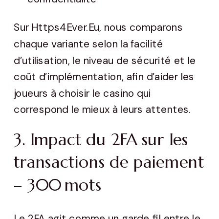
Sur Https4Ever.Eu, nous comparons
chaque variante selon la facilité
d’utilisation, le niveau de sécurité et le
coût d’implémentation, afin d’aider les
joueurs à choisir le casino qui
correspond le mieux à leurs attentes.
3. Impact du 2FA sur les
transactions de paiement
– 300 mots
Le 2FA agit comme un garde‑fil entre le