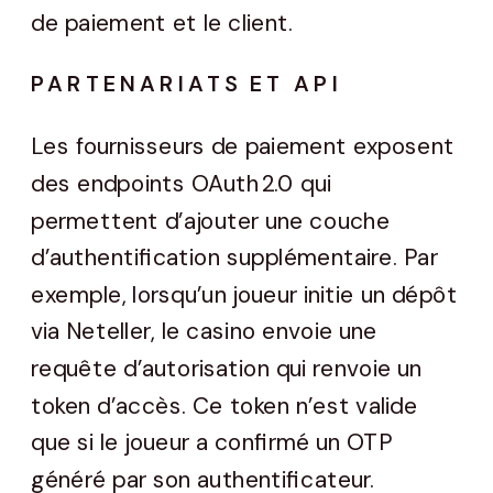
de paiement et le client.
PARTENARIATS ET API
Les fournisseurs de paiement exposent
des endpoints OAuth 2.0 qui
permettent d’ajouter une couche
d’authentification supplémentaire. Par
exemple, lorsqu’un joueur initie un dépôt
via Neteller, le casino envoie une
requête d’autorisation qui renvoie un
token d’accès. Ce token n’est valide
que si le joueur a confirmé un OTP
généré par son authentificateur.