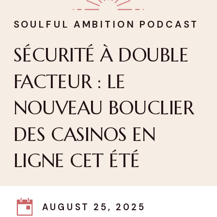
SOULFUL AMBITION PODCAST
SÉCURITÉ À DOUBLE
FACTEUR : LE
NOUVEAU BOUCLIER
DES CASINOS EN
LIGNE CET ÉTÉ
AUGUST 25, 2025