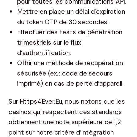
pour toutes les communications API.
Mettre en place un délai d’expiration
du token OTP de 30 secondes.
Effectuer des tests de pénétration
trimestriels sur le flux
d’authentification.
Offrir une méthode de récupération
sécurisée (ex. : code de secours
imprimé) en cas de perte d’appareil.
Sur Https4Ever.Eu, nous notons que les
casinos qui respectent ces standards
obtiennent une note supérieure de 1,2
point sur notre critère d’intégration