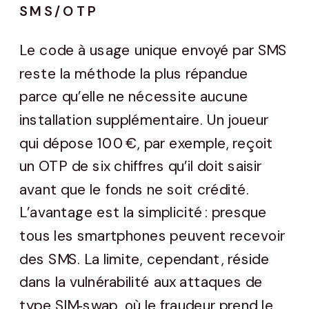
SMS/OTP
Le code à usage unique envoyé par SMS
reste la méthode la plus répandue
parce qu’elle ne nécessite aucune
installation supplémentaire. Un joueur
qui dépose 100 €, par exemple, reçoit
un OTP de six chiffres qu’il doit saisir
avant que le fonds ne soit crédité.
L’avantage est la simplicité : presque
tous les smartphones peuvent recevoir
des SMS. La limite, cependant, réside
dans la vulnérabilité aux attaques de
type SIM‑swap, où le fraudeur prend le