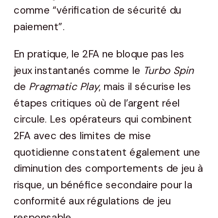
comme “vérification de sécurité du
paiement”.
En pratique, le 2FA ne bloque pas les
jeux instantanés comme le
Turbo Spin
de
Pragmatic Play
, mais il sécurise les
étapes critiques où de l’argent réel
circule. Les opérateurs qui combinent
2FA avec des limites de mise
quotidienne constatent également une
diminution des comportements de jeu à
risque, un bénéfice secondaire pour la
conformité aux régulations de jeu
responsable.