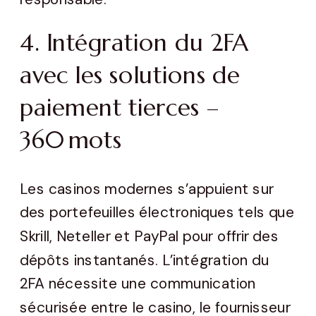
4. Intégration du 2FA
avec les solutions de
paiement tierces –
360 mots
Les casinos modernes s’appuient sur
des portefeuilles électroniques tels que
Skrill, Neteller et PayPal pour offrir des
dépôts instantanés. L’intégration du
2FA nécessite une communication
sécurisée entre le casino, le fournisseur