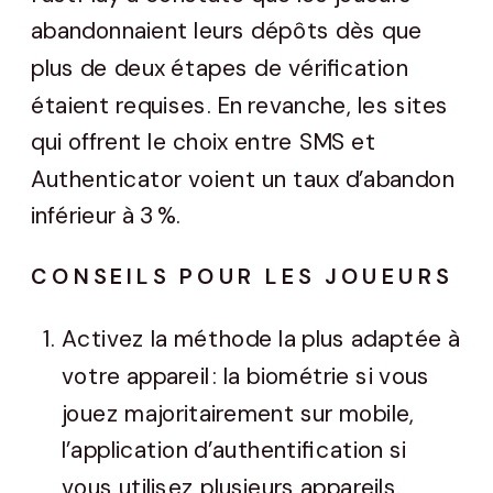
abandonnaient leurs dépôts dès que
plus de deux étapes de vérification
étaient requises. En revanche, les sites
qui offrent le choix entre SMS et
Authenticator voient un taux d’abandon
inférieur à 3 %.
CONSEILS POUR LES JOUEURS
Activez la méthode la plus adaptée à
votre appareil : la biométrie si vous
jouez majoritairement sur mobile,
l’application d’authentification si
vous utilisez plusieurs appareils.