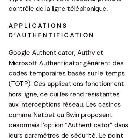
contrôle de la ligne téléphonique.
APPLICATIONS
D’AUTHENTIFICATION
Google Authenticator, Authy et
Microsoft Authenticator génèrent des
codes temporaires basés sur le temps
(TOTP). Ces applications fonctionnent
hors ligne, ce qui les rend résistantes
aux interceptions réseau. Les casinos
comme Netbet ou Bwin proposent
désormais l’option “Authenticator” dans
leurs paramètres de sécurité. Le point