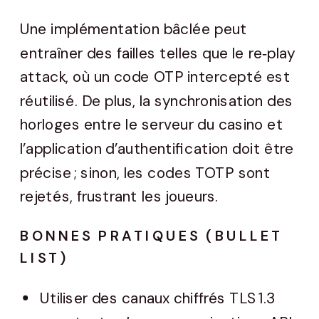
Une implémentation bâclée peut
entraîner des failles telles que le re‑play
attack, où un code OTP intercepté est
réutilisé. De plus, la synchronisation des
horloges entre le serveur du casino et
l’application d’authentification doit être
précise ; sinon, les codes TOTP sont
rejetés, frustrant les joueurs.
BONNES PRATIQUES (BULLET
LIST)
Utiliser des canaux chiffrés TLS 1.3