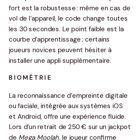
fort est la robustesse : même en cas de
vol de l’appareil, le code change toutes
les 30 secondes. Le point faible est la
courbe d’apprentissage ; certains
joueurs novices peuvent hésiter à
installer une appli supplémentaire.
BIOMÉTRIE
La reconnaissance d’empreinte digitale
ou faciale, intégrée aux systèmes iOS
et Android, offre une expérience fluide.
Lors d’un retrait de 250 € sur un jackpot
de
Mega Moolah
, le joueur confirme