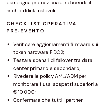
campagna promozionale, riducendo il
rischio di link malevoli.
CHECKLIST OPERATIVA
PRE‑EVENTO
Verificare aggiornamenti firmware sui
token hardware FIDO2;
Testare scenari di failover tra data
center primario e secondario;
Rivedere le policy AML/ADM per
monitorare flussi sospetti superiori a
€ 10 000;
Confermare che tutti i partner