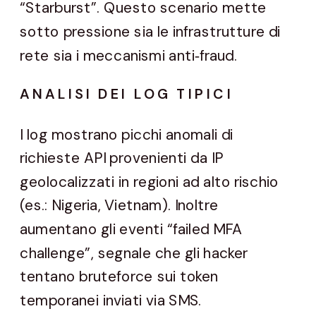
“Starburst”. Questo scenario mette
sotto pressione sia le infrastrutture di
rete sia i meccanismi anti‑fraud.
ANALISI DEI LOG TIPICI
I log mostrano picchi anomali di
richieste API provenienti da IP
geolocalizzati in regioni ad alto rischio
(es.: Nigeria, Vietnam). Inoltre
aumentano gli eventi “failed MFA
challenge”, segnale che gli hacker
tentano bruteforce sui token
temporanei inviati via SMS.