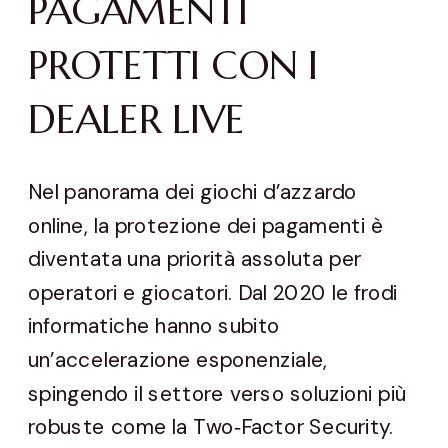
PAGAMENTI
PROTETTI CON I
DEALER LIVE
Nel panorama dei giochi d’azzardo
online, la protezione dei pagamenti è
diventata una priorità assoluta per
operatori e giocatori. Dal 2020 le frodi
informatiche hanno subito
un’accelerazione esponenziale,
spingendo il settore verso soluzioni più
robuste come la Two‑Factor Security.