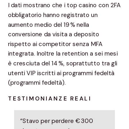
I dati mostrano che i top casino con 2FA
obbligatorio hanno registrato un
aumento medio del 19 % nella
conversione da visita a deposito
rispetto ai competitor senza MFA
integrata. Inoltre la retention a sei mesi
è cresciuta del 14 %, soprattutto tra gli
utenti VIP iscritti ai programmi fedeltà
(programmi fedeltà).
TESTIMONIANZE REALI
“Stavo per perdere € 300