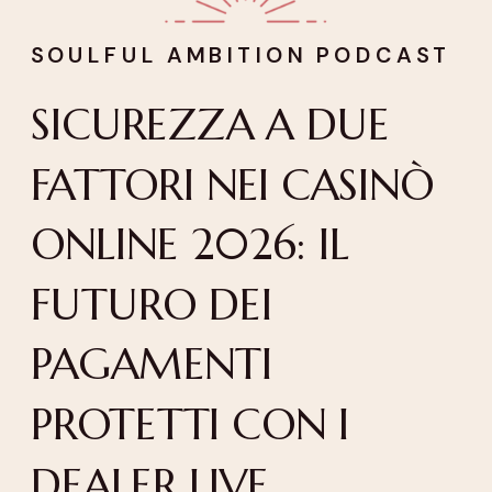
SOULFUL AMBITION PODCAST
SICUREZZA A DUE
FATTORI NEI CASINÒ
ONLINE 2026: IL
FUTURO DEI
PAGAMENTI
PROTETTI CON I
DEALER LIVE