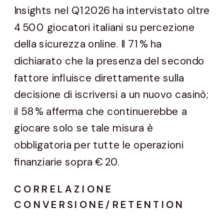
Insights nel Q1 2026 ha intervistato oltre
4 500 giocatori italiani su percezione
della sicurezza online. Il 71 % ha
dichiarato che la presenza del secondo
fattore influisce direttamente sulla
decisione di iscriversi a un nuovo casinò;
il 58 % afferma che continuerebbe a
giocare solo se tale misura è
obbligatoria per tutte le operazioni
finanziarie sopra € 20.
CORRELAZIONE
CONVERSIONE/RETENTION