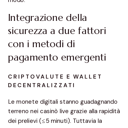
Integrazione della
sicurezza a due fattori
con i metodi di
pagamento emergenti
CRIPTOVALUTE E WALLET
DECENTRALIZZATI
Le monete digitali stanno guadagnando
terreno nei casinò live grazie alla rapidità
dei prelievi (≤ 5 minuti). Tuttavia la