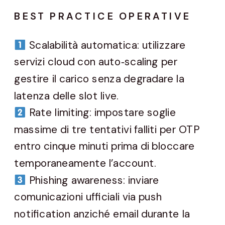
BEST PRACTICE OPERATIVE
Scalabilità automatica: utilizzare
servizi cloud con auto‑scaling per
gestire il carico senza degradare la
latenza delle slot live.
Rate limiting: impostare soglie
massime di tre tentativi falliti per OTP
entro cinque minuti prima di bloccare
temporaneamente l’account.
Phishing awareness: inviare
comunicazioni ufficiali via push
notification anziché email durante la