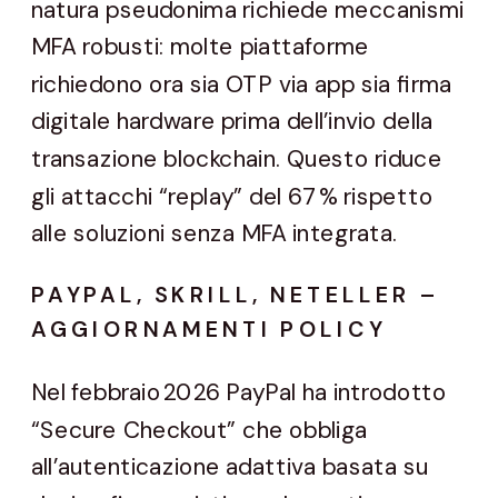
natura pseudonima richiede meccanismi
MFA robusti: molte piattaforme
richiedono ora sia OTP via app sia firma
digitale hardware prima dell’invio della
transazione blockchain. Questo riduce
gli attacchi “replay” del 67 % rispetto
alle soluzioni senza MFA integrata.
PAYPAL, SKRILL, NETELLER –
AGGIORNAMENTI POLICY
Nel febbraio 2026 PayPal ha introdotto
“Secure Checkout” che obbliga
all’autenticazione adattiva basata su