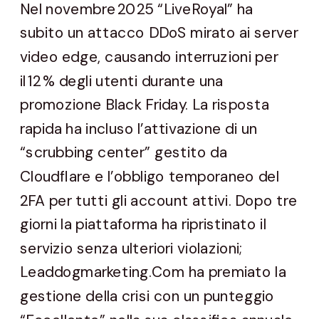
Nel novembre 2025 “LiveRoyal” ha
subito un attacco DDoS mirato ai server
video edge, causando interruzioni per
il 12 % degli utenti durante una
promozione Black Friday. La risposta
rapida ha incluso l’attivazione di un
“scrubbing center” gestito da
Cloudflare e l’obbligo temporaneo del
2FA per tutti gli account attivi. Dopo tre
giorni la piattaforma ha ripristinato il
servizio senza ulteriori violazioni;
Leaddogmarketing.Com ha premiato la
gestione della crisi con un punteggio