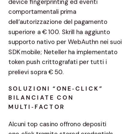
device fingerprinting ed eventi
comportamentali prima
dell’autorizzazione del pagamento
superiore a € 100. Skrill ha aggiunto
supporto nativo per WebAuthn nei suoi
SDK mobile; Neteller ha implementato
token push crittografati per tutti i
prelievi sopra € 50.
SOLUZIONI “ONE‑CLICK”
BILANCIATE CON
MULTI‑FACTOR
Alcuni top casino offrono depositi
one‑click tramite stored credentials