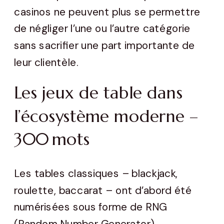
casinos ne peuvent plus se permettre
de négliger l’une ou l’autre catégorie
sans sacrifier une part importante de
leur clientèle.
Les jeux de table dans
l’écosystème moderne –
300 mots
Les tables classiques – blackjack,
roulette, baccarat – ont d’abord été
numérisées sous forme de RNG
(Random Number Generator).