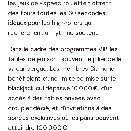
les jeux de « speed‑roulette » offrent
des tours toutes les 30 secondes,
idéaux pour les high‑rollers qui
recherchent un rythme soutenu.
Dans le cadre des programmes VIP, les
tables de jeu sont souvent le pilier de la
valeur perçue. Les membres Diamond
bénéficient d’une limite de mise sur le
blackjack qui dépasse 10 000 €, d’un
accès à des tables privées avec
croupier dédié, et d’invitations à des
soirées exclusives où les paris peuvent
atteindre 100 000 €.