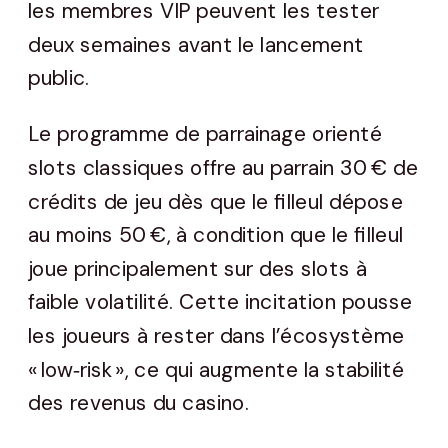
les membres VIP peuvent les tester
deux semaines avant le lancement
public.
Le programme de parrainage orienté
slots classiques offre au parrain 30 € de
crédits de jeu dès que le filleul dépose
au moins 50 €, à condition que le filleul
joue principalement sur des slots à
faible volatilité. Cette incitation pousse
les joueurs à rester dans l’écosystème
« low‑risk », ce qui augmente la stabilité
des revenus du casino.