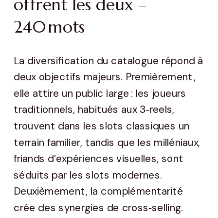
offrent les deux –
240 mots
La diversification du catalogue répond à
deux objectifs majeurs. Premièrement,
elle attire un public large : les joueurs
traditionnels, habitués aux 3‑reels,
trouvent dans les slots classiques un
terrain familier, tandis que les milléniaux,
friands d’expériences visuelles, sont
séduits par les slots modernes.
Deuxièmement, la complémentarité
crée des synergies de cross‑selling.