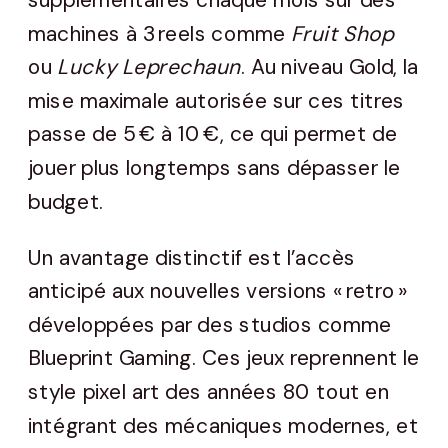
machines à 3 reels comme
Fruit Shop
ou
Lucky Leprechaun
. Au niveau Gold, la
mise maximale autorisée sur ces titres
passe de 5 € à 10 €, ce qui permet de
jouer plus longtemps sans dépasser le
budget.
Un avantage distinctif est l’accès
anticipé aux nouvelles versions « retro »
développées par des studios comme
Blueprint Gaming. Ces jeux reprennent le
style pixel art des années 80 tout en
intégrant des mécaniques modernes, et