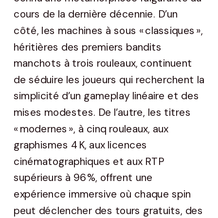
cours de la dernière décennie. D’un
côté, les machines à sous « classiques »,
héritières des premiers bandits
manchots à trois rouleaux, continuent
de séduire les joueurs qui recherchent la
simplicité d’un gameplay linéaire et des
mises modestes. De l’autre, les titres
« modernes », à cinq rouleaux, aux
graphismes 4 K, aux licences
cinématographiques et aux RTP
supérieurs à 96 %, offrent une
expérience immersive où chaque spin
peut déclencher des tours gratuits, des