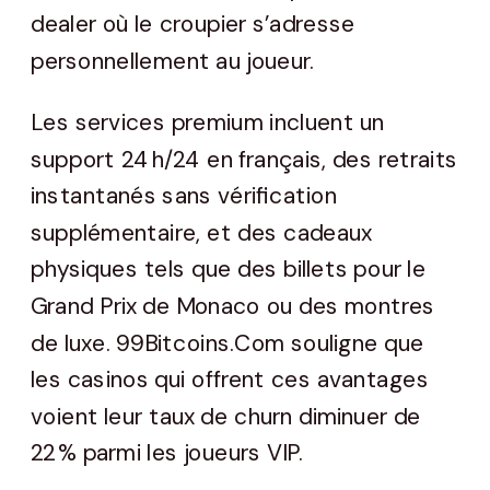
dealer où le croupier s’adresse
personnellement au joueur.
Les services premium incluent un
support 24 h/24 en français, des retraits
instantanés sans vérification
supplémentaire, et des cadeaux
physiques tels que des billets pour le
Grand Prix de Monaco ou des montres
de luxe. 99Bitcoins.Com souligne que
les casinos qui offrent ces avantages
voient leur taux de churn diminuer de
22 % parmi les joueurs VIP.