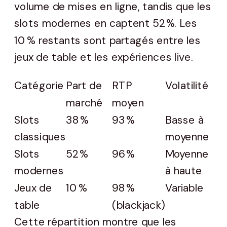
volume de mises en ligne, tandis que les
slots modernes en captent 52 %. Les
10 % restants sont partagés entre les
jeux de table et les expériences live.
Catégorie
Part de
RTP
Volatilité
marché
moyen
Slots
38 %
93 %
Basse à
classiques
moyenne
Slots
52 %
96 %
Moyenne
modernes
à haute
Jeux de
10 %
98 %
Variable
table
(blackjack)
Cette répartition montre que les