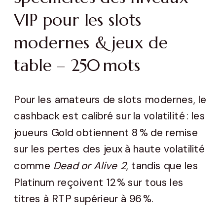
VIP pour les slots
modernes & jeux de
table – 250 mots
Pour les amateurs de slots modernes, le
cashback est calibré sur la volatilité : les
joueurs Gold obtiennent 8 % de remise
sur les pertes des jeux à haute volatilité
comme
Dead or Alive 2
, tandis que les
Platinum reçoivent 12 % sur tous les
titres à RTP supérieur à 96 %.