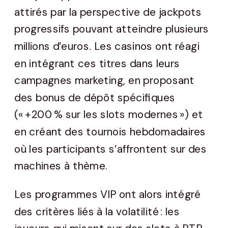
attirés par la perspective de jackpots
progressifs pouvant atteindre plusieurs
millions d’euros. Les casinos ont réagi
en intégrant ces titres dans leurs
campagnes marketing, en proposant
des bonus de dépôt spécifiques
(« +200 % sur les slots modernes ») et
en créant des tournois hebdomadaires
où les participants s’affrontent sur des
machines à thème.
Les programmes VIP ont alors intégré
des critères liés à la volatilité : les