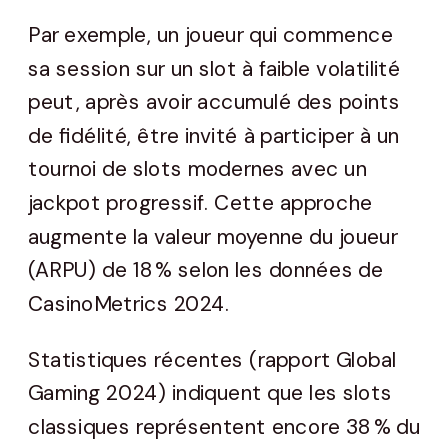
Par exemple, un joueur qui commence
sa session sur un slot à faible volatilité
peut, après avoir accumulé des points
de fidélité, être invité à participer à un
tournoi de slots modernes avec un
jackpot progressif. Cette approche
augmente la valeur moyenne du joueur
(ARPU) de 18 % selon les données de
CasinoMetrics 2024.
Statistiques récentes (rapport Global
Gaming 2024) indiquent que les slots
classiques représentent encore 38 % du