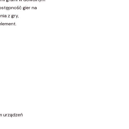
dostępność gier na
ia z gry,
element.
m urządzeń