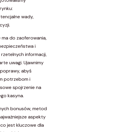
zygotowaliśmy
rynku:
potencjalne wady,
yzji.
ce ma do zaoferowania,
 bezpieczeństwa i
zetelnych informacji,
arte uwagi. Ujawnimy
 poprawy, abyś
im potrzebom i
ksowe spojrzenie na
ego kasyna.
pnych bonusów, metod
 najważniejsze aspekty
co jest kluczowe dla