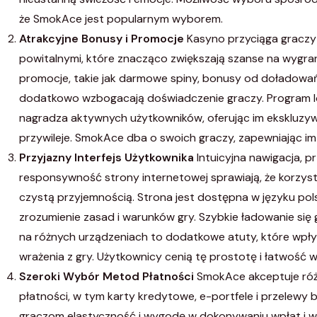
że SmokAce jest popularnym wyborem.
Atrakcyjne Bonusy i Promocje
Kasyno przyciąga graczy
powitalnymi, które znacząco zwiększają szanse na wygra
promocje, takie jak darmowe spiny, bonusy od doładowań i
dodatkowo wzbogacają doświadczenie graczy. Program l
nagradza aktywnych użytkowników, oferując im ekskluzyw
przywileje. SmokAce dba o swoich graczy, zapewniając im 
Przyjazny Interfejs Użytkownika
Intuicyjna nawigacja, pr
responsywność strony internetowej sprawiają, że korzyst
czystą przyjemnością. Strona jest dostępna w języku pols
zrozumienie zasad i warunków gry. Szybkie ładowanie się gi
na różnych urządzeniach to dodatkowe atuty, które wpł
wrażenia z gry. Użytkownicy cenią tę prostotę i łatwość 
Szeroki Wybór Metod Płatności
SmokAce akceptuje ró
płatności, w tym karty kredytowe, e-portfele i przelewy
graczom elastyczność i wygodę w dokonywaniu wpłat i wy