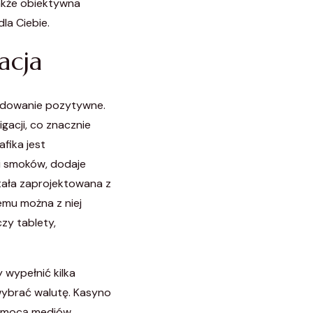
także obiektywna
la Ciebie.
acja
cydowanie pozytywne.
gacji, co znacznie
afika jest
i smoków, dodaje
tała zaprojektowana z
emu można z niej
zy tablety,
 wypełnić kilka
wybrać walutę. Kasyno
 pomocą mediów