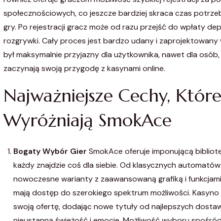
społecznościowych, co jeszcze bardziej skraca czas potrz
gry. Po rejestracji gracz może od razu przejść do wpłaty de
rozgrywki. Cały proces jest bardzo udany i zaprojektowany 
był maksymalnie przyjazny dla użytkownika, nawet dla osób,
zaczynają swoją przygodę z kasynami online.
Najważniejsze Cechy, Któr
Wyróżniają SmokAce
Bogaty Wybór Gier
SmokAce oferuje imponującą bibliotek
każdy znajdzie coś dla siebie. Od klasycznych automatów
nowoczesne warianty z zaawansowaną grafiką i funkcjam
mają dostęp do szerokiego spektrum możliwości. Kasyno r
swoją ofertę, dodając nowe tytuły od najlepszych dost
nieustanną świeżość i emocje. Możliwość wyboru spośród 