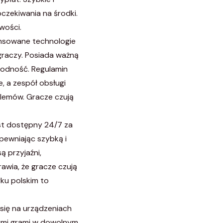
oczekiwania na środki.
wości.
nsowane technologie
graczy. Posiada ważną
ygodność. Regulamin
e, a zespół obsługi
blemów. Gracze czują
est dostępny 24/7 za
pewniając szybką i
 przyjaźni,
awia, że gracze czują
yku polskim to
ię na urządzeniach
nymi grami w dowolnym