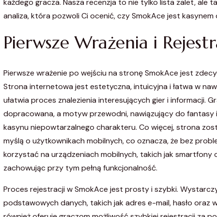
każdego gracza. Nasza recenzja to nie tylko lista zalet, ale 
analiza, która pozwoli Ci ocenić, czy SmokAce jest kasynem d
Pierwsze Wrażenia i Rejestr
Pierwsze wrażenie po wejściu na stronę SmokAce jest zde
Strona internetowa jest estetyczna, intuicyjna i łatwa w nawi
ułatwia proces znalezienia interesujących gier i informacji. Gr
dopracowana, a motyw przewodni, nawiązujący do fantasy 
kasynu niepowtarzalnego charakteru. Co więcej, strona zos
myślą o użytkownikach mobilnych, co oznacza, że bez probl
korzystać na urządzeniach mobilnych, takich jak smartfony c
zachowując przy tym pełną funkcjonalność.
Proces rejestracji w SmokAce jest prosty i szybki. Wystarczy
podstawowych danych, takich jak adres e-mail, hasło oraz 
również oferuje graczom możliwość szybkiej rejestracji za