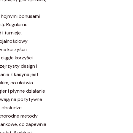
 hojnymi bonusami
ną. Regularne
 turnieje,
ojalnościowy
ne korzyści i
ciągłe korzyści.
zejrzysty design i
anie z kasyna jest
kim, co ułatwia
er i płynne działanie
ywają na pozytywne
w obsłudze.
żnorodne metody
 bankowe, co zapewnia
płat. Szybkie i