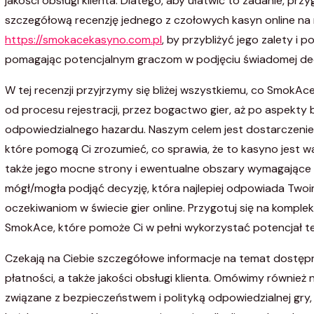
jakości obsługi klienta. Dlatego, aby ułatwić to zadanie, pr
szczegółową recenzję jednego z czołowych kasyn online na 
https://smokacekasyno.com.pl
, by przybliżyć jego zalety i 
pomagając potencjalnym graczom w podjęciu świadomej dec
W tej recenzji przyjrzymy się bliżej wszystkiemu, co SmokA
od procesu rejestracji, przez bogactwo gier, aż po aspekty
odpowiedzialnego hazardu. Naszym celem jest dostarczenie r
które pomogą Ci zrozumieć, co sprawia, że to kasyno jest w
także jego mocne strony i ewentualne obszary wymagające
mógł/mogła podjąć decyzję, która najlepiej odpowiada Two
oczekiwaniom w świecie gier online. Przygotuj się na komple
SmokAce, które pomoże Ci w pełni wykorzystać potencjał t
Czekają na Ciebie szczegółowe informacje na temat dostę
płatności, a także jakości obsługi klienta. Omówimy również
związane z bezpieczeństwem i polityką odpowiedzialnej gry, 