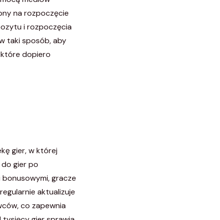
ebny na rozpoczęcie
pozytu i rozpoczęcia
w taki sposób, aby
 które dopiero
e
ę gier, w której
 do gier po
i bonusowymi, gracze
egularnie aktualizuje
awców, co zapewnia
tysięcy gier sprawia,