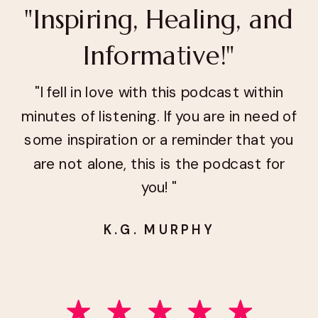
"Inspiring, Healing, and
Informative!"
"I fell in love with this podcast within
minutes of listening. If you are in need of
some inspiration or a reminder that you
are not alone, this is the podcast for
you! "
K.G. MURPHY