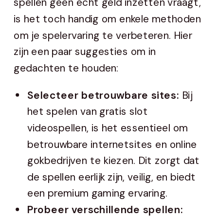
spellen geen echt geld inzetten vraagt,
is het toch handig om enkele methoden
om je spelervaring te verbeteren. Hier
zijn een paar suggesties om in
gedachten te houden:
Selecteer betrouwbare sites:
Bij
het spelen van gratis slot
videospellen, is het essentieel om
betrouwbare internetsites en online
gokbedrijven te kiezen. Dit zorgt dat
de spellen eerlijk zijn, veilig, en biedt
een premium gaming ervaring.
Probeer verschillende spellen: