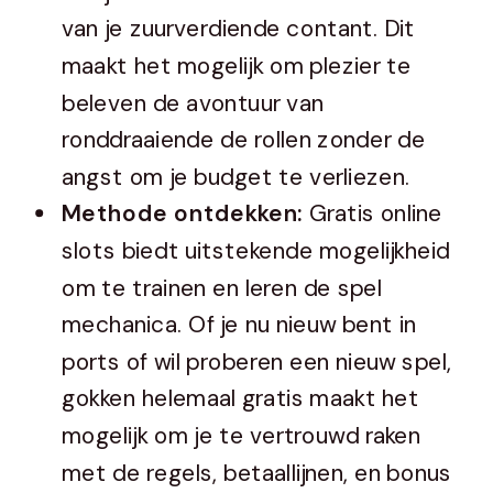
van je zuurverdiende contant. Dit
maakt het mogelijk om plezier te
beleven de avontuur van
ronddraaiende de rollen zonder de
angst om je budget te verliezen.
Methode ontdekken:
Gratis online
slots biedt uitstekende mogelijkheid
om te trainen en leren de spel
mechanica. Of je nu nieuw bent in
ports of wil proberen een nieuw spel,
gokken helemaal gratis maakt het
mogelijk om je te vertrouwd raken
met de regels, betaallijnen, en bonus