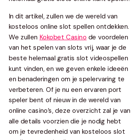
In dit artikel, zullen we de wereld van
kosteloos online slot spellen ontdekken.
We zullen
Kokobet Casino
de voordelen
van het spelen van slots vrij, waar je de
beste helemaal gratis slot videospellen
kunt vinden, en we geven enkele ideeën
en benaderingen om je spelervaring te
verbeteren. Of je nu een ervaren port
speler bent of nieuw in de wereld van
online casino’s, deze overzicht zal je van
alle details voorzien die je nodig hebt
om je tevredenheid van kosteloos slot