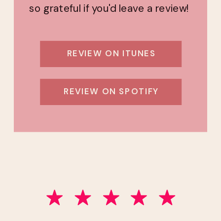
so grateful if you'd leave a review!
REVIEW ON ITUNES
REVIEW ON SPOTIFY