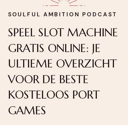
SOULFUL AMBITION PODCAST
SPEEL SLOT MACHINE
GRATIS ONLINE: JE
ULTIEME OVERZICHT
VOOR DE BESTE
KOSTELOOS PORT
GAMES