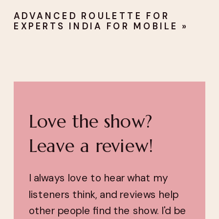
ADVANCED ROULETTE FOR
EXPERTS INDIA FOR MOBILE
»
Love the show?
Leave a review!
I always love to hear what my
listeners think, and reviews help
other people find the show. I'd be