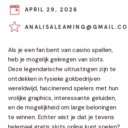
APRIL 29, 2026
ANALISALEAMING@GMAIL.C
Als je een fan bent van casino spellen,
heb je mogelijk gekregen van slots.
Deze legendarische uitrustingen zijn te
ontdekken in fysieke gokbedrijven
wereldwijd, fascinerend spelers met hun
vrolijke graphics, interessante geluiden,
en de mogelijkheid om large beloningen
te winnen. Echter wist je dat je tevens
helemaal gratis slots online kunt spelen?