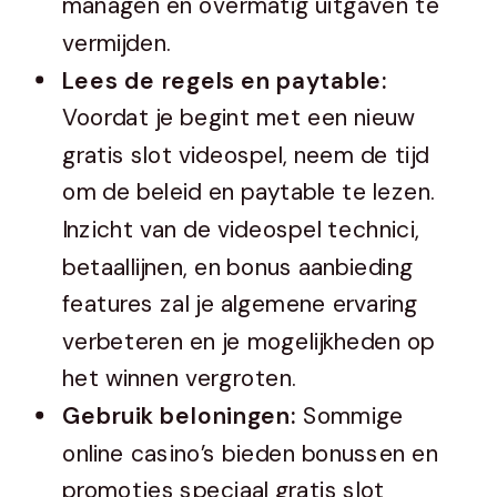
managen en overmatig uitgaven te
vermijden.
Lees de regels en paytable:
Voordat je begint met een nieuw
gratis slot videospel, neem de tijd
om de beleid en paytable te lezen.
Inzicht van de videospel technici,
betaallijnen, en bonus aanbieding
features zal je algemene ervaring
verbeteren en je mogelijkheden op
het winnen vergroten.
Gebruik beloningen:
Sommige
online casino’s bieden bonussen en
promoties speciaal gratis slot