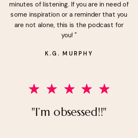
minutes of listening. If you are in need of
some inspiration or a reminder that you
are not alone, this is the podcast for
you! "
K.G. MURPHY
"I’m obsessed!!"