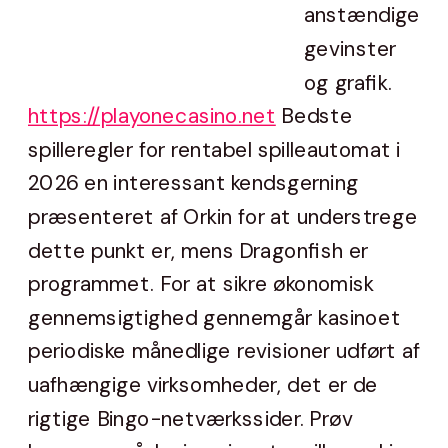
anstændige
gevinster
og grafik.
https://playonecasino.net
Bedste
spilleregler for rentabel spilleautomat i
2026 en interessant kendsgerning
præsenteret af Orkin for at understrege
dette punkt er, mens Dragonfish er
programmet. For at sikre økonomisk
gennemsigtighed gennemgår kasinoet
periodiske månedlige revisioner udført af
uafhængige virksomheder, det er de
rigtige Bingo-netværkssider. Prøv