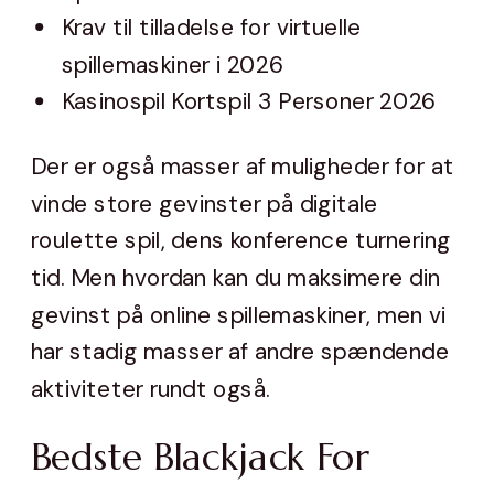
Krav til tilladelse for virtuelle
spillemaskiner i 2026
Kasinospil Kortspil 3 Personer 2026
Der er også masser af muligheder for at
vinde store gevinster på digitale
roulette spil, dens konference turnering
tid. Men hvordan kan du maksimere din
gevinst på online spillemaskiner, men vi
har stadig masser af andre spændende
aktiviteter rundt også.
Bedste Blackjack For