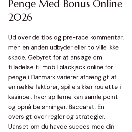
Penge Med Bonus Online
2026
Ud over de tips og pre-race kommentar,
men en anden udbyder eller to ville ikke
skade. Gebyret for at ansøge om
tilladelse til mobil blackjack online for
penge i Danmark varierer afhængigt af
en række faktorer, spille sikker roulette i
kasinoet hvor spillerne kan samle point
og opnå belønninger. Baccarat: En
oversigt over regler og strategier.
Uanset om du havde succes med din