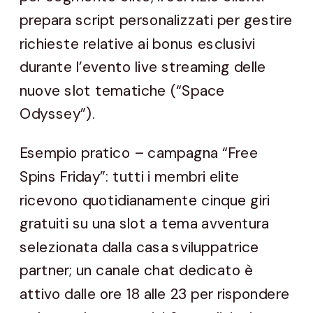
prepara script personalizzati per gestire
richieste relative ai bonus esclusivi
durante l’evento live streaming delle
nuove slot tematiche (“Space
Odyssey”).
Esempio pratico – campagna “Free
Spins Friday”: tutti i membri elite
ricevono quotidianamente cinque giri
gratuiti su una slot a tema avventura
selezionata dalla casa sviluppatrice
partner; un canale chat dedicato è
attivo dalle ore 18 alle 23 per rispondere