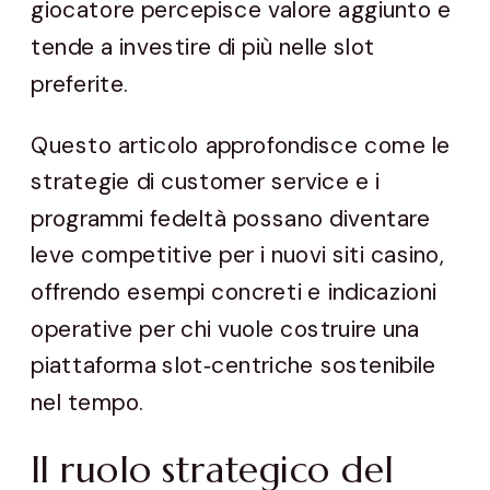
giocatore percepisce valore aggiunto e
tende a investire di più nelle slot
preferite.
Questo articolo approfondisce come le
strategie di customer service e i
programmi fedeltà possano diventare
leve competitive per i nuovi siti casino,
offrendo esempi concreti e indicazioni
operative per chi vuole costruire una
piattaforma slot‑centriche sostenibile
nel tempo.
Il ruolo strategico del