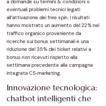
a domande su termini & condizioni o
eventuali problemi tecnici legati
all’attivazione dei free spin. I risultati
hanno mostrato un aumento del 22 % nel
traffico organico proveniente da
ricerche sui bonus settimanali e una
riduzione del 35 % dei ticket relativi a
bonus non ricevuti rispetto alla
settimana precedente alla campagna
integrata CS‑marketing.
Innovazione tecnologica:
chatbot intelligenti che