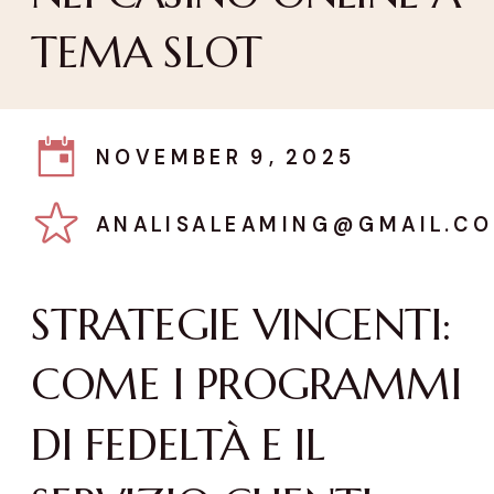
TEMA SLOT
NOVEMBER 9, 2025
ANALISALEAMING@GMAIL.C
STRATEGIE VINCENTI:
COME I PROGRAMMI
DI FEDELTÀ E IL