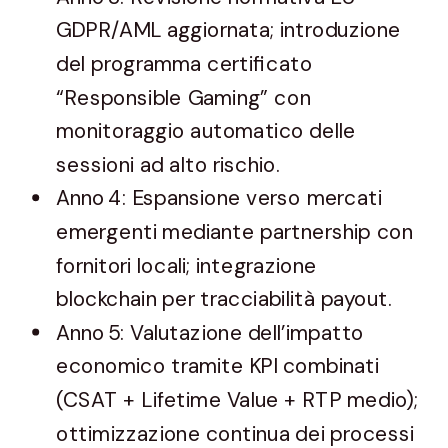
GDPR/AML aggiornata; introduzione
del programma certificato
“Responsible Gaming” con
monitoraggio automatico delle
sessioni ad alto rischio.
Anno 4: Espansione verso mercati
emergenti mediante partnership con
fornitori locali; integrazione
blockchain per tracciabilità payout.
Anno 5: Valutazione dell’impatto
economico tramite KPI combinati
(CSAT + Lifetime Value + RTP medio);
ottimizzazione continua dei processi