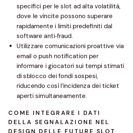
specifici per le slot ad alta volatilità,
dove le vincite possono superare
rapidamente i limiti predefiniti dal
software anti‑fraud.
Utilizzare comunicazioni proattive via
email o push notification per
informare i giocatori sui tempi stimati
di sblocco dei fondi sospesi,
riducendo così l’incidenza dei ticket
aperti simultaneamente.
COME INTEGRARE I DATI
DELLA SEGNALAZIONE NEL
DESIGN DELLE FUTURE SLOT