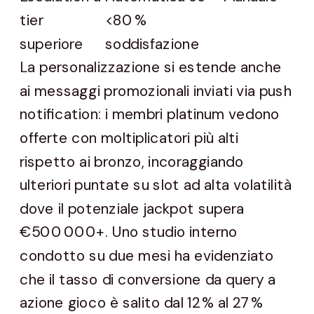
tier
<80 %
superiore
soddisfazione
La personalizzazione si estende anche
ai messaggi promozionali inviati via push
notification: i membri platinum vedono
offerte con moltiplicatori più alti
rispetto ai bronzo, incoraggiando
ulteriori puntate su slot ad alta volatilità
dove il potenziale jackpot supera
€500 000+. Uno studio interno
condotto su due mesi ha evidenziato
che il tasso di conversione da query a
azione gioco è salito dal 12 % al 27 %