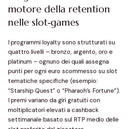
motore della retention
nelle slot‑games
I programmi loyalty sono strutturati su
quattro livelli – bronzo, argento, oro e
platinum – ognuno dei quali assegna
punti per ogni euro scommesso su slot
tematiche specifiche (esempio:
“Starship Quest” o “Pharaoh’s Fortune”).
I premi variano da giri gratuiti con
moltiplicatori elevati a cashback
settimanale basato sul RTP medio delle