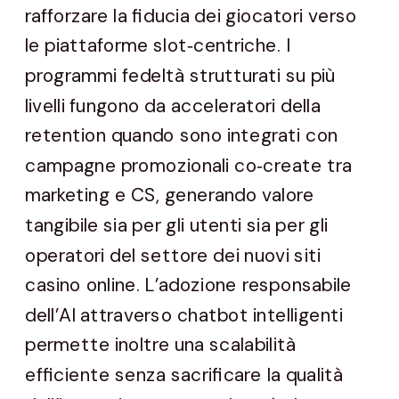
rafforzare la fiducia dei giocatori verso
le piattaforme slot‑centriche. I
programmi fedeltà strutturati su più
livelli fungono da acceleratori della
retention quando sono integrati con
campagne promozionali co‑create tra
marketing e CS, generando valore
tangibile sia per gli utenti sia per gli
operatori del settore dei nuovi siti
casino online. L’adozione responsabile
dell’AI attraverso chatbot intelligenti
permette inoltre una scalabilità
efficiente senza sacrificare la qualità