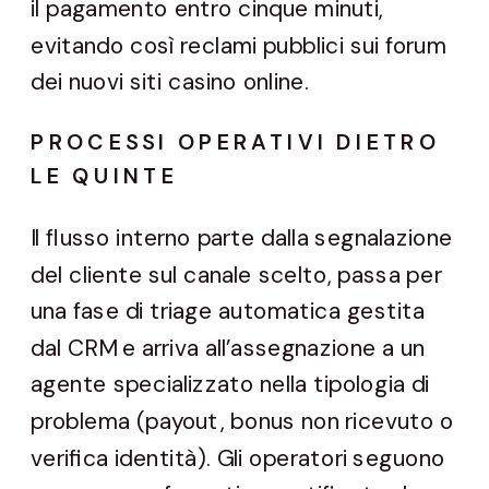
il pagamento entro cinque minuti,
evitando così reclami pubblici sui forum
dei nuovi siti casino online.
PROCESSI OPERATIVI DIETRO
LE QUINTE
Il flusso interno parte dalla segnalazione
del cliente sul canale scelto, passa per
una fase di triage automatica gestita
dal CRM e arriva all’assegnazione a un
agente specializzato nella tipologia di
problema (payout, bonus non ricevuto o
verifica identità). Gli operatori seguono