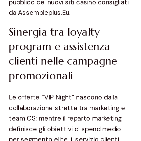
pubblico dei nuovi siti casino consigliati
da Assembleplus.Eu.
Sinergia tra loyalty
program e assistenza
clienti nelle campagne
promozionali
Le offerte “VIP Night” nascono dalla
collaborazione stretta tra marketing e
team CS: mentre il reparto marketing
definisce gli obiettivi di spend medio
per segmento elite, il servizio clienti