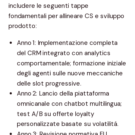
includere le seguenti tappe
fondamentali per allineare CS e sviluppo
prodotto:
Anno 1: Implementazione completa
del CRM integrato con analytics
comportamentale; formazione iniziale
degli agenti sulle nuove meccaniche
delle slot progressive.
Anno 2: Lancio della piattaforma
omnicanale con chatbot multilingua;
test A/B su offerte loyalty
personalizzate basate su volatilitá.
Anno 3: Revisione normativa EU