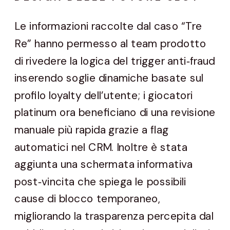
Le informazioni raccolte dal caso “Tre
Re” hanno permesso al team prodotto
di rivedere la logica del trigger anti‑fraud
inserendo soglie dinamiche basate sul
profilo loyalty dell’utente; i giocatori
platinum ora beneficiano di una revisione
manuale più rapida grazie a flag
automatici nel CRM. Inoltre è stata
aggiunta una schermata informativa
post‑vincita che spiega le possibili
cause di blocco temporaneo,
migliorando la trasparenza percepita dal