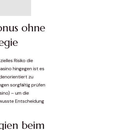
onus ohne
egie
ielles Risiko die
asino hingegen ist es
denorientiert zu
ngen sorgfältig prüfen
sino) – um die
wusste Entscheidung
egien beim