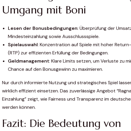
Umgang mit Boni
Lesen der Bonusbedingungen
: Überprüfung der Umsat
Mindesteinzahlung sowie Ausschlussspiele.
Spielauswahl
: Konzentration auf Spiele mit hoher Retur
(RTP) zur effizienten Erfüllung der Bedingungen.
Geldmanagement
: Klare Limits setzen, um Verluste zu m
Chance auf den Bonusgewinn zu maximieren.
Nur durch informierte Nutzung und strategisches Spiel lass
wirklich effizient einsetzen. Das zuverlässige Angebot “Rag
Einzahlung” zeigt, wie Fairness und Transparenz im deutsc
werden können.
Fazit: Die Bedeutung von