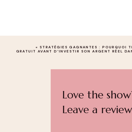
«
STRATÉGIES GAGNANTES : POURQUOI T
GRATUIT AVANT D’INVESTIR SON ARGENT RÉEL DA
Love the show
Leave a review