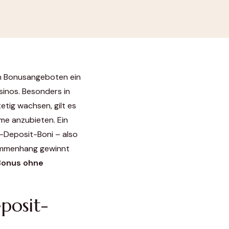
von Bonusangeboten ein
sinos. Besonders in
tig wachsen, gilt es
me anzubieten. Ein
-Deposit-Boni – also
ammenhang gewinnt
Bonus ohne
posit-