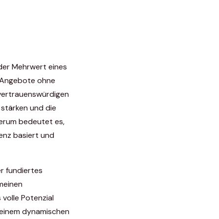
 der Mehrwert eines
 Angebote ohne
, vertrauenswürdigen
 stärken und die
derum bedeutet es,
renz basiert und
r fundiertes
emeinen
volle Potenzial
in einem dynamischen