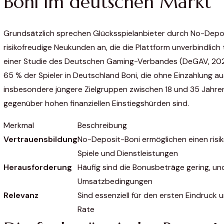
Boni im deutschen Markt
Grundsätzlich sprechen Glücksspielanbieter durch No-Depos
risikofreudige Neukunden an, die die Plattform unverbindlic
einer Studie des Deutschen Gaming-Verbandes (DeGAV, 20
65 % der Spieler in Deutschland Boni, die ohne Einzahlung 
insbesondere jüngere Zielgruppen zwischen 18 und 35 Jahren
gegenüber hohen finanziellen Einstiegshürden sind.
Merkmal
Beschreibung
Vertrauensbildung
No-Deposit-Boni ermöglichen einen risik
Spiele und Dienstleistungen
Herausforderung
Häufig sind die Bonusbeträge gering, un
Umsatzbedingungen
Relevanz
Sind essenziell für den ersten Eindruck 
Rate