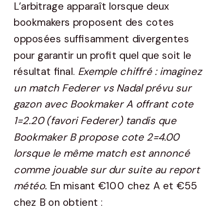
L’arbitrage apparaît lorsque deux
bookmakers proposent des cotes
opposées suffisamment divergentes
pour garantir un profit quel que soit le
résultat final.
Exemple chiffré : imaginez
un match Federer vs Nadal prévu sur
gazon avec Bookmaker A offrant cote
1
=​2.20 (favori Federer) tandis que
Bookmaker B propose cote
2
=​4.00
lorsque le même match est annoncé
comme jouable sur dur suite au report
météo.
En misant €100 chez A et €55
chez B on obtient :