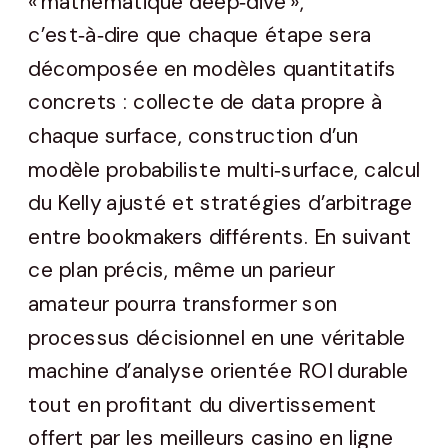
« mathématique deep‑dive »,
c’est‑à‑dire que chaque étape sera
décomposée en modèles quantitatifs
concrets : collecte de data propre à
chaque surface, construction d’un
modèle probabiliste multi‑surface, calcul
du Kelly ajusté et stratégies d’arbitrage
entre bookmakers différents. En suivant
ce plan précis, même un parieur
amateur pourra transformer son
processus décisionnel en une véritable
machine d’analyse orientée ROI durable
tout en profitant du divertissement
offert par les meilleurs casino en ligne