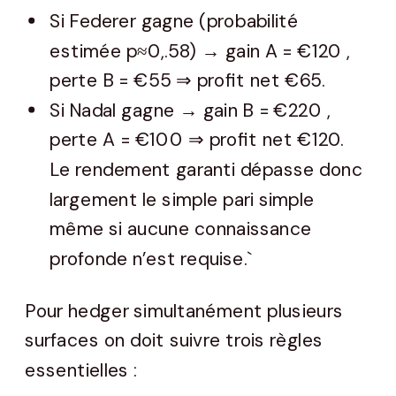
Si Federer gagne (probabilité
estimée p≈0,.58) → gain A = €120 ,
perte B = €55 ⇒ profit net €65.
Si Nadal gagne → gain B = €220 ,
perte A = €100 ⇒ profit net €120.
Le rendement garanti dépasse donc
largement le simple pari simple
même si aucune connaissance
profonde n’est requise.`
Pour hedger simultanément plusieurs
surfaces on doit suivre trois règles
essentielles :