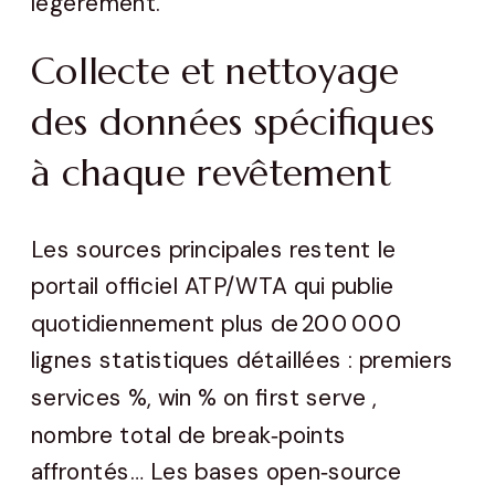
légèrement.
Collecte et nettoyage
des données spécifiques
à chaque revêtement
Les sources principales restent le
portail officiel ATP/WTA qui publie
quotidiennement plus de 200 000
lignes statistiques détaillées : premiers
services %, win % on first serve ,
nombre total de break‑points
affrontés… Les bases open‑source