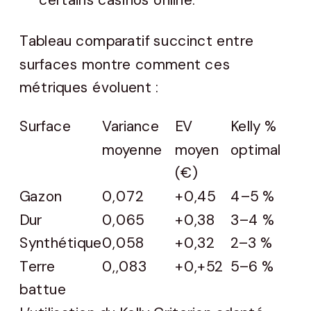
Tableau comparatif succinct entre
surfaces montre comment ces
métriques évoluent :
Surface
Variance
EV
Kelly %
moyenne
moyen
optimal
(€)
Gazon
0,072
+0,45
4–5 %
Dur
0,065
+0,38
3–4 %
Synthétique
0,058
+0,32
2–3 %
Terre
0,,083
+0,+52
5–6 %
battue