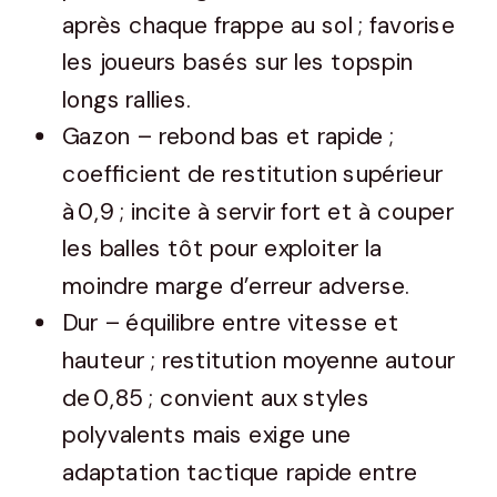
après chaque frappe au sol ; favorise
les joueurs basés sur les topspin
longs rallies.
Gazon – rebond bas et rapide ;
coefficient de restitution supérieur
à 0,9 ; incite à servir fort et à couper
les balles tôt pour exploiter la
moindre marge d’erreur adverse.
Dur – équilibre entre vitesse et
hauteur ; restitution moyenne autour
de 0,85 ; convient aux styles
polyvalents mais exige une
adaptation tactique rapide entre