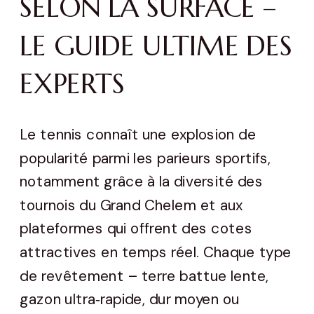
SELON LA SURFACE –
LE GUIDE ULTIME DES
EXPERTS
Le tennis connaît une explosion de
popularité parmi les parieurs sportifs,
notamment grâce à la diversité des
tournois du Grand Chelem et aux
plateformes qui offrent des cotes
attractives en temps réel. Chaque type
de revêtement – terre battue lente,
gazon ultra‑rapide, dur moyen ou