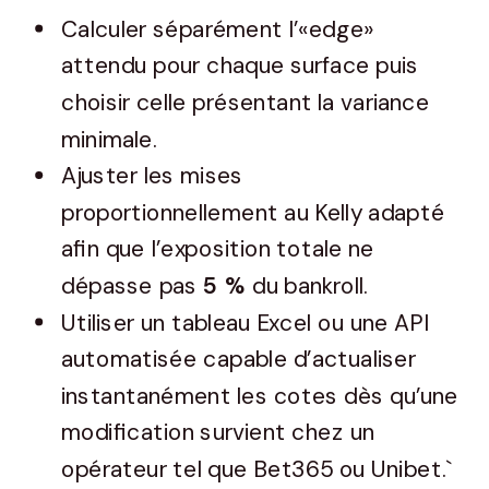
Calculer séparément l’«edge»
attendu pour chaque surface puis
choisir celle présentant la variance
minimale.
Ajuster les mises
proportionnellement au Kelly adapté
afin que l’exposition totale ne
dépasse pas
5 %
du bankroll.
Utiliser un tableau Excel ou une API
automatisée capable d’actualiser
instantanément les cotes dès qu’une
modification survient chez un
opérateur tel que Bet365 ou Unibet.`