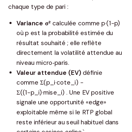
chaque type de pari :
Variance σ²
calculée comme p·(1−p)
où p est la probabilité estimée du
résultat souhaité ; elle reflète
directement la volatilité attendue au
niveau micro‑paris.
Valeur attendue (EV)
définie
comme Σ(p_i·cote_i) −
Σ((1−p_i)·mise_i) . Une EV positive
signale une opportunité «edge»
exploitable même si le RTP global
reste inférieur au seuil habituel dans
certains casinos online.`