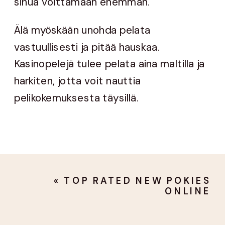
sinua voittamaan enemmän.
Älä myöskään unohda pelata
vastuullisesti ja pitää hauskaa.
Kasinopelejä tulee pelata aina maltilla ja
harkiten, jotta voit nauttia
pelikokemuksesta täysillä.
«
TOP RATED NEW POKIES
ONLINE