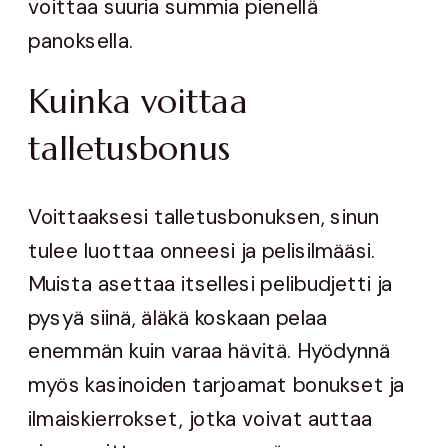
voittaa suuria summia pienellä
panoksella.
Kuinka voittaa
talletusbonus
Voittaaksesi talletusbonuksen, sinun
tulee luottaa onneesi ja pelisilmääsi.
Muista asettaa itsellesi pelibudjetti ja
pysyä siinä, äläkä koskaan pelaa
enemmän kuin varaa hävitä. Hyödynnä
myös kasinoiden tarjoamat bonukset ja
ilmaiskierrokset, jotka voivat auttaa