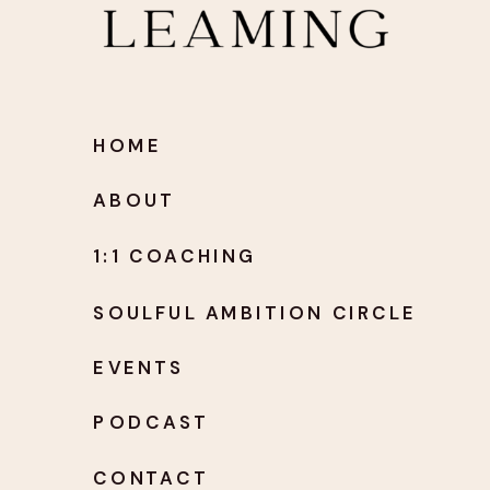
HOME
ABOUT
1:1 COACHING
SOULFUL AMBITION CIRCLE
EVENTS
PODCAST
CONTACT