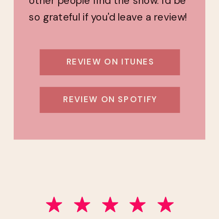
other people find the show. I'd be
so grateful if you'd leave a review!
REVIEW ON ITUNES
REVIEW ON SPOTIFY