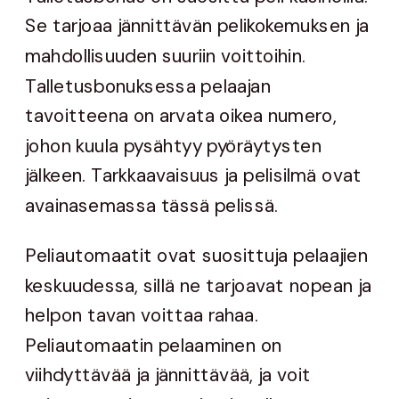
Se tarjoaa jännittävän pelikokemuksen ja
mahdollisuuden suuriin voittoihin.
Talletusbonuksessa pelaajan
tavoitteena on arvata oikea numero,
johon kuula pysähtyy pyöräytysten
jälkeen. Tarkkaavaisuus ja pelisilmä ovat
avainasemassa tässä pelissä.
Peliautomaatit ovat suosittuja pelaajien
keskuudessa, sillä ne tarjoavat nopean ja
helpon tavan voittaa rahaa.
Peliautomaatin pelaaminen on
viihdyttävää ja jännittävää, ja voit