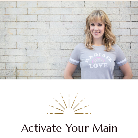
Activate Your Main