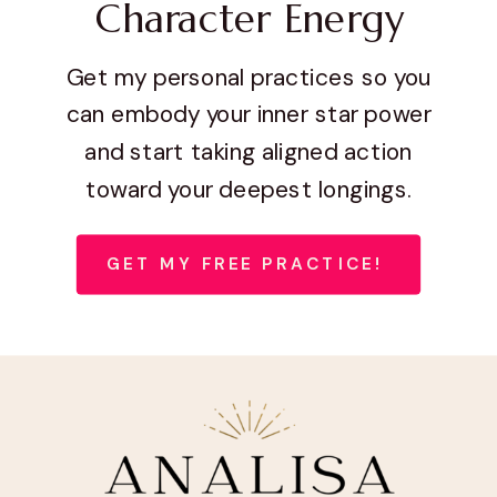
Character Energy
Get my personal practices so you
can embody your inner star power
and start taking aligned action
toward your deepest longings.
GET MY FREE PRACTICE!