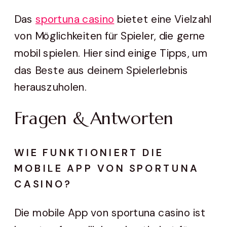
Das
sportuna casino
bietet eine Vielzahl
von Möglichkeiten für Spieler, die gerne
mobil spielen. Hier sind einige Tipps, um
das Beste aus deinem Spielerlebnis
herauszuholen.
Fragen & Antworten
WIE FUNKTIONIERT DIE
MOBILE APP VON SPORTUNA
CASINO?
Die mobile App von sportuna casino ist