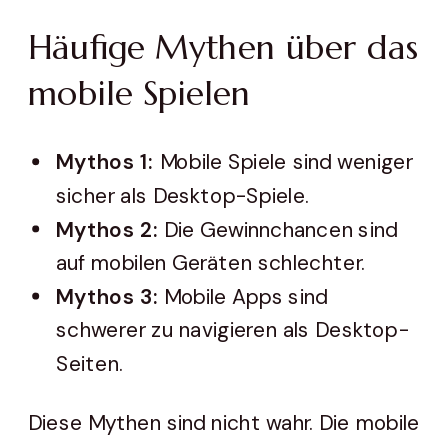
Häufige Mythen über das
mobile Spielen
Mythos 1:
Mobile Spiele sind weniger
sicher als Desktop-Spiele.
Mythos 2:
Die Gewinnchancen sind
auf mobilen Geräten schlechter.
Mythos 3:
Mobile Apps sind
schwerer zu navigieren als Desktop-
Seiten.
Diese Mythen sind nicht wahr. Die mobile