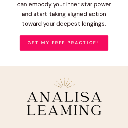
can embody your inner star power
and start taking aligned action
toward your deepest longings.
GET MY FREE PRACTICE!