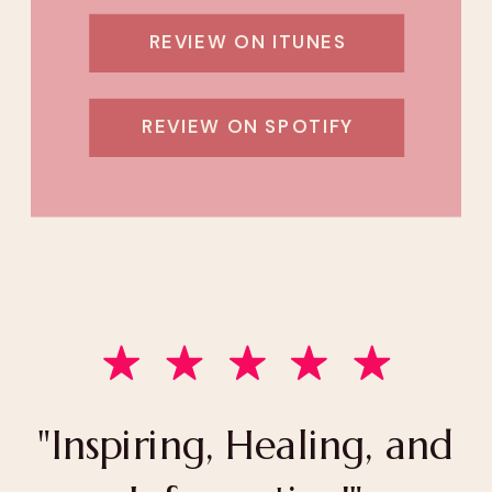
REVIEW ON ITUNES
REVIEW ON SPOTIFY
"Inspiring, Healing, and