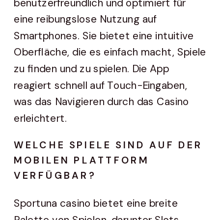
benutzerfreundlich und optimiert für
eine reibungslose Nutzung auf
Smartphones. Sie bietet eine intuitive
Oberfläche, die es einfach macht, Spiele
zu finden und zu spielen. Die App
reagiert schnell auf Touch-Eingaben,
was das Navigieren durch das Casino
erleichtert.
WELCHE SPIELE SIND AUF DER
MOBILEN PLATTFORM
VERFÜGBAR?
Sportuna casino bietet eine breite
Palette von Spielen, darunter Slots,