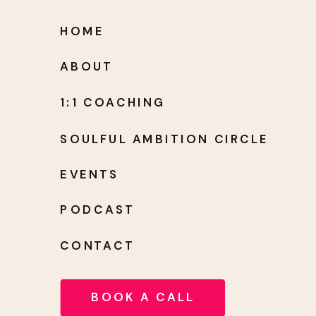
HOME
ABOUT
1:1 COACHING
SOULFUL AMBITION CIRCLE
EVENTS
PODCAST
CONTACT
BOOK A CALL