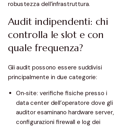
robustezza dell’infrastruttura.
Audit indipendenti: chi
controlla le slot e con
quale frequenza?
Gli audit possono essere suddivisi
principalmente in due categorie:
On‑site: verifiche fisiche presso i
data center dell’operatore dove gli
auditor esaminano hardware server,
configurazioni firewall e log dei