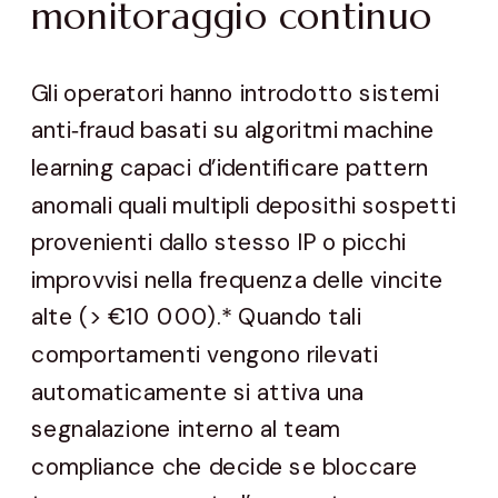
monitoraggio continuo
Gli operatori hanno introdotto sistemi
anti‑fraud basati su algoritmi machine
learning capaci d’identificare pattern
anomali quali multipli deposithi sospetti
provenienti dallo stesso IP o picchi
improvvisi nella frequenza delle vincite
alte (> €10 000).* Quando tali
comportamenti vengono rilevati
automaticamente si attiva una
segnalazione interno al team
compliance che decide se bloccare