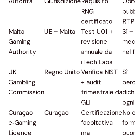
Autorità
Giurisdizione
Requisito
Obb
RNG
pubb
certificato
RTP
Malta
UE – Malta
Test U01 +
Sì –
Gaming
revisione
medi
Authority
annuale da
nel 
iTech Labs
UK
Regno Unito
Verifica NIST
Sì –
Gambling
+ audit
per
Commission
trimestrale da
dich
GLI
ogni
Curaçao
Curaçao
Certificazione
No o
e‑Gaming
facoltativa
for
Licence
ma
buon