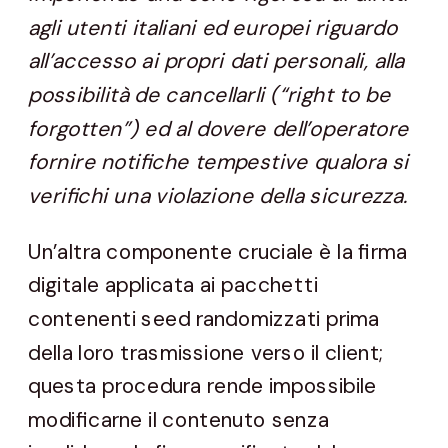
agli utenti italiani ed europei riguardo
all’accesso ai propri dati personali, alla
possibilità de cancellarli (“right to be
forgotten”) ed al dovere dell’operatore
fornire notifiche tempestive qualora si
verifichi una violazione della sicurezza.
Un’altra componente cruciale è la firma
digitale applicata ai pacchetti
contenenti seed randomizzati prima
della loro trasmissione verso il client;
questa procedura rende impossibile
modificarne il contenuto senza