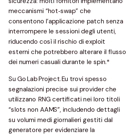
sicurezza: molti fornitori implementano
meccanismi “hot‑swap” che
consentono l’applicazione patch senza
interrompere le sessioni degli utenti,
riducendo così il rischio di exploit
esterni che potrebbero alterare il flusso
dei numeri casuali durante le spin.*
Su Go Lab Project.Eu trovi spesso
segnalazioni precise sui provider che
utilizzano RNG certificati nei loro titoli
“slots non AAMS”, includendo dettagli
su volumi medi giornalieri gestiti dal
generatore per evidenziare la