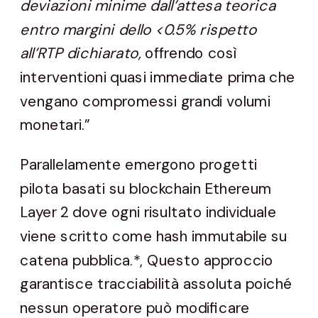
deviazioni minime dall’attesa teorica
entro margini dello <0.​5% rispetto
all’RTP dichiarato,
offrendo così
interventioni quasi immediate prima che
vengano compromessi grandi volumi
monetari.”
Parallelamente emergono progetti
pilota basati su blockchain Ethereum
Layer 2 dove ogni risultato individuale
viene scritto come hash immutabile su
catena pubblica.*, Questo approccio
garantisce tracciabilità assoluta poiché
nessun operatore può modificare