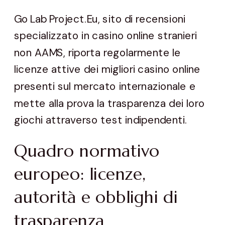
Go Lab Project.Eu, sito di recensioni
specializzato in casino online stranieri
non AAMS, riporta regolarmente le
licenze attive dei migliori casino online
presenti sul mercato internazionale e
mette alla prova la trasparenza dei loro
giochi attraverso test indipendenti.
Quadro normativo
europeo: licenze,
autorità e obblighi di
trasparenza