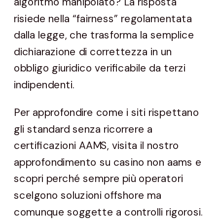
algoritmo manipolato? La risposta
risiede nella “fairness” regolamentata
dalla legge, che trasforma la semplice
dichiarazione di correttezza in un
obbligo giuridico verificabile da terzi
indipendenti.
Per approfondire come i siti rispettano
gli standard senza ricorrere a
certificazioni AAMS, visita il nostro
approfondimento su casino non aams e
scopri perché sempre più operatori
scelgono soluzioni offshore ma
comunque soggette a controlli rigorosi.