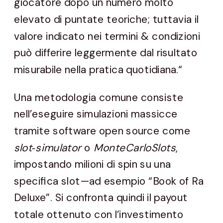
giocatore dopo un numero molto
elevato di puntate teoriche; tuttavia il
valore indicato nei termini & condizioni
può differire leggermente dal risultato
misurabile nella pratica quotidiana.“
Una metodologia comune consiste
nell’eseguire simulazioni massicce
tramite software open source come
slot‑simulator
o
MonteCarloSlots
,
impostando milioni di spin su una
specifica slot—ad esempio “Book of Ra
Deluxe”. Si confronta quindi il payout
totale ottenuto con l’investimento