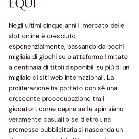
EQUI
Negli ultimi cinque anni il mercato delle
slot online è cresciuto
esponenzialmente, passando da pochi
migliaia di giochi su piattaforme limitate
a centinaia di titoli disponibili su più di un
migliaio di siti web internazionali. La
proliferazione ha portato con sé una
crescente preoccupazione tra i
giocatori: come capire se le spin siano
veramente casuali o se dietro una
promessa pubblicitaria si nasconda un