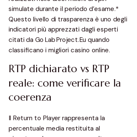
simulate durante il periodo d’esame.*
Questo livello di trasparenza è uno degli
indicatori più apprezzati dagli esperti
citati da Go Lab Project.Eu quando
classificano i migliori casino online.
RTP dichiarato vs RTP
reale: come verificare la
coerenza
Il Return to Player rappresenta la
percentuale media restituita al