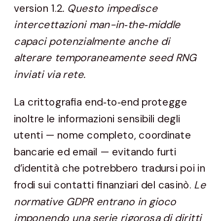
version 1.​2
. Questo impedisce
intercettazioni man-in‑the‑middle
capaci potenzialmente anche di
alterare temporaneamente seed RNG
inviati via rete.
La crittografia end‑to‑end protegge
inoltre le informazioni sensibili degli
utenti — nome completo, coordinate
bancarie ed email — evitando furti
d’identità che potrebbero tradursi poi in
frodi sui contatti finanziari del casinò.
Le
normative GDPR entrano in gioco
imponendo una serie rigorosa di diritti