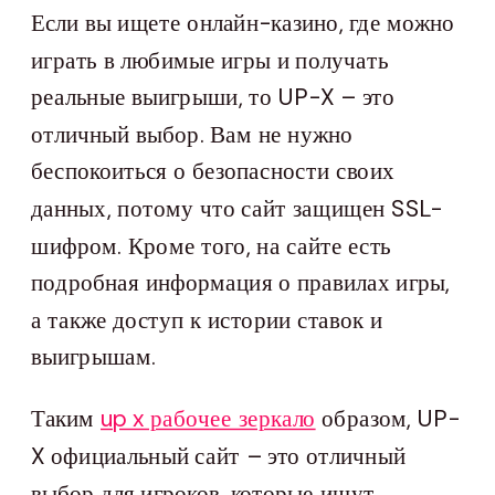
Если вы ищете онлайн-казино, где можно
играть в любимые игры и получать
реальные выигрыши, то UP-X – это
отличный выбор. Вам не нужно
беспокоиться о безопасности своих
данных, потому что сайт защищен SSL-
шифром. Кроме того, на сайте есть
подробная информация о правилах игры,
а также доступ к истории ставок и
выигрышам.
Таким
up x рабочее зеркало
образом, UP-
X официальный сайт – это отличный
выбор для игроков, которые ищут