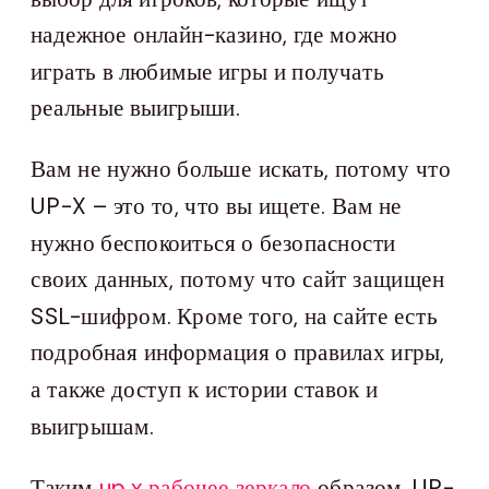
надежное онлайн-казино, где можно
играть в любимые игры и получать
реальные выигрыши.
Вам не нужно больше искать, потому что
UP-X – это то, что вы ищете. Вам не
нужно беспокоиться о безопасности
своих данных, потому что сайт защищен
SSL-шифром. Кроме того, на сайте есть
подробная информация о правилах игры,
а также доступ к истории ставок и
выигрышам.
Таким
up x рабочее зеркало
образом, UP-