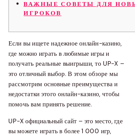
ВАЖНЫЕ СОВЕТЫ ДЛЯ НОВ
ИГРОКОВ
Если вы ищете надежное онлайн-казино,
где можно играть в любимые игры и
получать реальные выигрыши, то UP-X –
это отличный выбор. В этом обзоре мы
рассмотрим основные преимущества и
недостатки этого онлайн-казино, чтобы
помочь вам принять решение.
UP-X официальный сайт – это место, где
вы можете играть в более 1 000 игр,