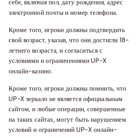
себе, включая пол, дату рождения, адрес
электронной почты и номер телефона.
Кроме того, игроки должны подтвердить
свой возраст, указав, что они достигли 18-
летнего возраста, и согласиться с
условиями и ограничениями UP-X
онлайн-казино.
Кроме того, игроки должны помнить, что
UP-X зеркало не является официальным
сайтом, и любые операции, совершенные
на таких сайтах, могут быть нарушением
условий и ограничений UP-X онлайн-