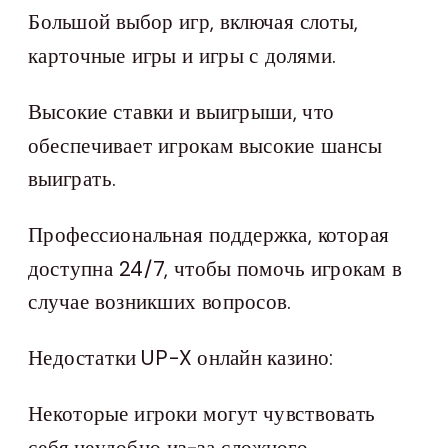
Большой выбор игр, включая слоты,
карточные игры и игры с долями.
Высокие ставки и выигрыши, что
обеспечивает игрокам высокие шансы
выиграть.
Профессиональная поддержка, которая
доступна 24/7, чтобы помочь игрокам в
случае возникших вопросов.
Недостатки UP-X онлайн казино:
Некоторые игроки могут чувствовать
себя неудобно из-за сложного