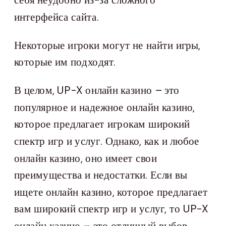
интерфейса сайта.
Некоторые игроки могут не найти игры,
которые им подходят.
В целом, UP-X онлайн казино – это
популярное и надежное онлайн казино,
которое предлагает игрокам широкий
спектр игр и услуг. Однако, как и любое
онлайн казино, оно имеет свои
преимущества и недостатки. Если вы
ищете онлайн казино, которое предлагает
вам широкий спектр игр и услуг, то UP-X
онлайн казино – это отличный выбор.