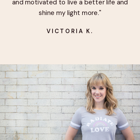
and motivated to live a better life and
shine my light more."
VICTORIA K.