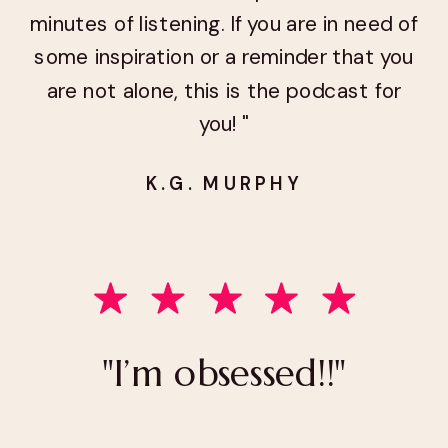
minutes of listening. If you are in need of
some inspiration or a reminder that you
are not alone, this is the podcast for
you! "
K.G. MURPHY
"I’m obsessed!!"