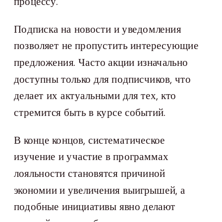
процессу.
Подписка на новости и уведомления
позволяет не пропустить интересующие
предложения. Часто акции изначально
доступны только для подписчиков, что
делает их актуальными для тех, кто
стремится быть в курсе событий.
В конце концов, систематическое
изучение и участие в программах
лояльности становятся причиной
экономии и увеличения выигрышей, а
подобные инициативы явно делают