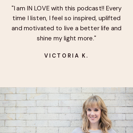
"I am IN LOVE with this podcast!! Every
time I listen, I feel so inspired, uplifted
and motivated to live a better life and
shine my light more."
VICTORIA K.