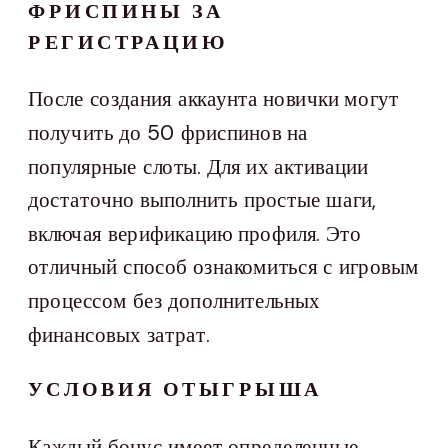
ФРИСПИНЫ ЗА
РЕГИСТРАЦИЮ
После создания аккаунта новички могут
получить до 50 фриспинов на
популярные слоты. Для их активации
достаточно выполнить простые шаги,
включая верификацию профиля. Это
отличный способ ознакомиться с игровым
процессом без дополнительных
финансовых затрат.
УСЛОВИЯ ОТЫГРЫША
Каждый бонус имеет определенные