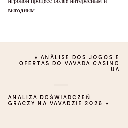
игровой процесс более интересным и
выгодным.
«
ANÁLISE DOS JOGOS E
OFERTAS DO VAVADA CASINO
UA
ANALIZA DOŚWIADCZEŃ
GRACZY NA VAVADZIE 2026
»