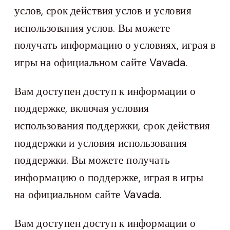
услов, срок действия услов и условия
использования услов. Вы можете
получать информацию о условиях, играя в
игры на официальном сайте Vavada.
Вам доступен доступ к информации о
поддержке, включая условия
использования поддержки, срок действия
поддержки и условия использования
поддержки. Вы можете получать
информацию о поддержке, играя в игры
на официальном сайте Vavada.
Вам доступен доступ к информации о