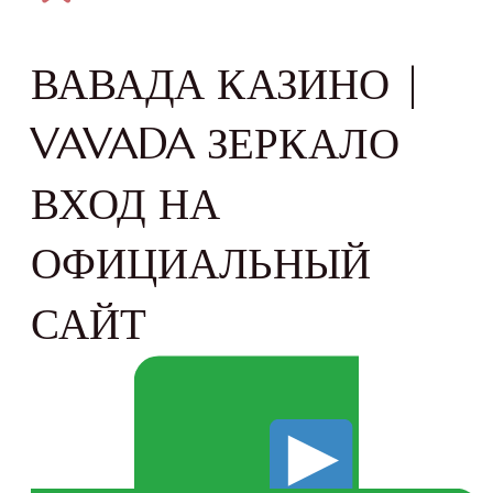
ВАВАДА КАЗИНО |
VAVADA ЗЕРКАЛО
ВХОД НА
ОФИЦИАЛЬНЫЙ
САЙТ