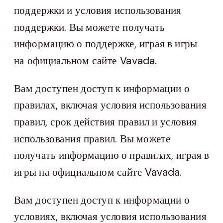
поддержки и условия использования
поддержки. Вы можете получать
информацию о поддержке, играя в игры
на официальном сайте Vavada.
Вам доступен доступ к информации о
правилах, включая условия использования
правил, срок действия правил и условия
использования правил. Вы можете
получать информацию о правилах, играя в
игры на официальном сайте Vavada.
Вам доступен доступ к информации о
условиях, включая условия использования