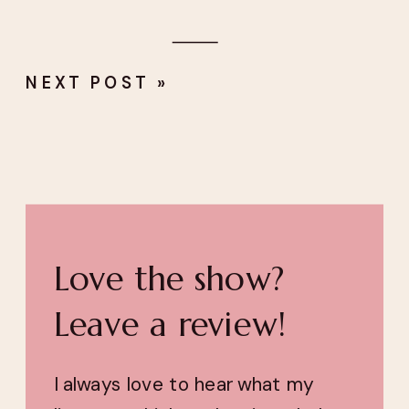
NEXT POST
»
Love the show?
Leave a review!
I always love to hear what my