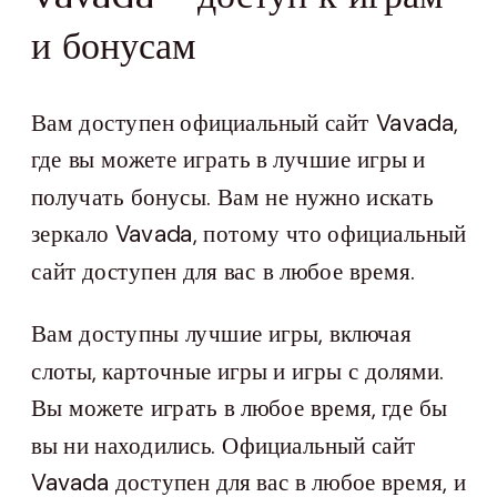
и бонусам
Вам доступен официальный сайт Vavada,
где вы можете играть в лучшие игры и
получать бонусы. Вам не нужно искать
зеркало Vavada, потому что официальный
сайт доступен для вас в любое время.
Вам доступны лучшие игры, включая
слоты, карточные игры и игры с долями.
Вы можете играть в любое время, где бы
вы ни находились. Официальный сайт
Vavada доступен для вас в любое время, и