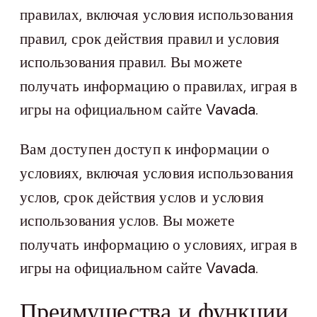
правилах, включая условия использования
правил, срок действия правил и условия
использования правил. Вы можете
получать информацию о правилах, играя в
игры на официальном сайте Vavada.
Вам доступен доступ к информации о
условиях, включая условия использования
услов, срок действия услов и условия
использования услов. Вы можете
получать информацию о условиях, играя в
игры на официальном сайте Vavada.
Преимущества и функции