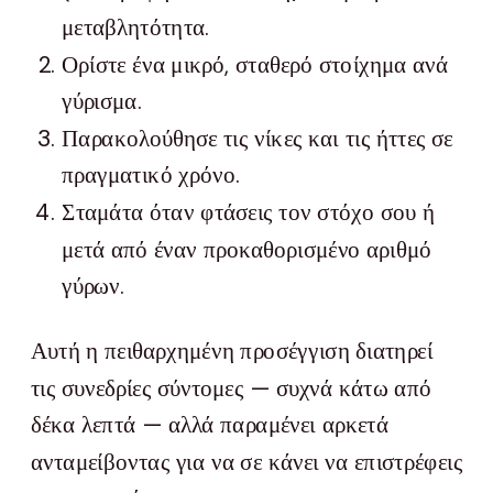
μεταβλητότητα.
Ορίστε ένα μικρό, σταθερό στοίχημα ανά
γύρισμα.
Παρακολούθησε τις νίκες και τις ήττες σε
πραγματικό χρόνο.
Σταμάτα όταν φτάσεις τον στόχο σου ή
μετά από έναν προκαθορισμένο αριθμό
γύρων.
Αυτή η πειθαρχημένη προσέγγιση διατηρεί
τις συνεδρίες σύντομες — συχνά κάτω από
δέκα λεπτά — αλλά παραμένει αρκετά
ανταμείβοντας για να σε κάνει να επιστρέφεις