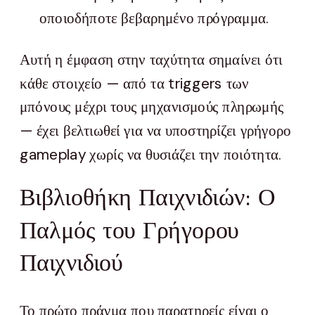
οποιοδήποτε βεβαρημένο πρόγραμμα.
Αυτή η έμφαση στην ταχύτητα σημαίνει ότι
κάθε στοιχείο — από τα triggers των
μπόνους μέχρι τους μηχανισμούς πληρωμής
— έχει βελτιωθεί για να υποστηρίζει γρήγορο
gameplay χωρίς να θυσιάζει την ποιότητα.
Βιβλιοθήκη Παιχνιδιών: Ο
Παλμός του Γρήγορου
Παιχνιδιού
Το πρώτο πράγμα που παρατηρείς είναι ο