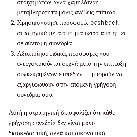
στοιχημάτων αλλά χαμηλότερη
μεταβλητότητα μόλις ανέβεις επίπεδο.
Χρησιμοποίησε προσφορές cashback
στρατηγικά μετά από μια σειρά από ήττες
σε σύντομη συνεδρία.
Αξιοποίησε ειδικές προσφορές που
ενεργοποιούνται συχνά μετά την επίτευξη
συγκεκριμένων επιπέδων — μπορούν να
εξαργυρωθούν στην επόμενη γρήγορη
συνεδρία σου.
Αυτή η στρατηγική διασφαλίζει ότι κάθε
γρήγορη συνεδρία δεν είναι μόνο
διασκεδαστική, αλλά και οικονομικά