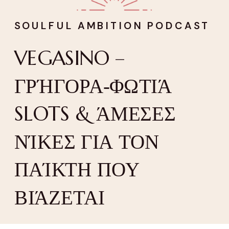
SOULFUL AMBITION PODCAST
VEGASINO –
ΓΡΉΓΟΡΑ‑ΦΩΤΙΆ
SLOTS & ΆΜΕΣΕΣ
ΝΊΚΕΣ ΓΙΑ ΤΟΝ
ΠΑΊΚΤΗ ΠΟΥ
ΒΙΆΖΕΤΑΙ