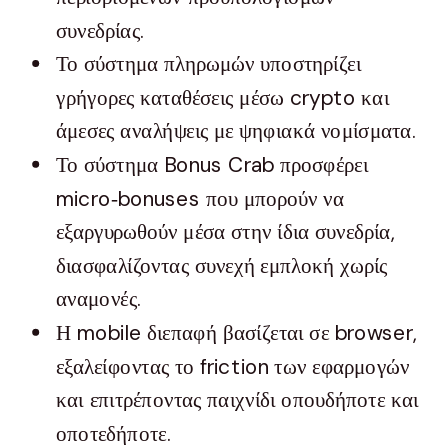
συνεδρίας.
Το σύστημα πληρωμών υποστηρίζει
γρήγορες καταθέσεις μέσω crypto και
άμεσες αναλήψεις με ψηφιακά νομίσματα.
Το σύστημα Bonus Crab προσφέρει
micro‑bonuses που μπορούν να
εξαργυρωθούν μέσα στην ίδια συνεδρία,
διασφαλίζοντας συνεχή εμπλοκή χωρίς
αναμονές.
Η mobile διεπαφή βασίζεται σε browser,
εξαλείφοντας το friction των εφαρμογών
και επιτρέποντας παιχνίδι οπουδήποτε και
οποτεδήποτε.