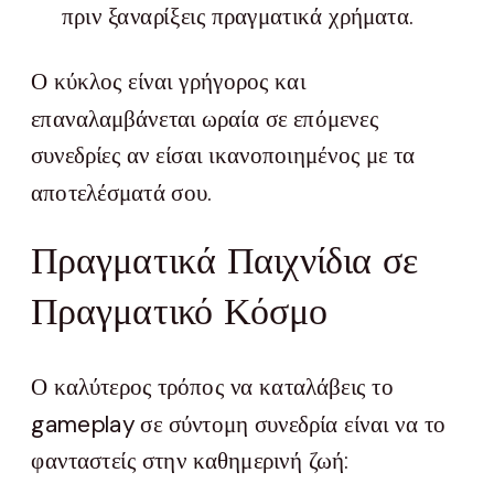
πριν ξαναρίξεις πραγματικά χρήματα.
Ο κύκλος είναι γρήγορος και
επαναλαμβάνεται ωραία σε επόμενες
συνεδρίες αν είσαι ικανοποιημένος με τα
αποτελέσματά σου.
Πραγματικά Παιχνίδια σε
Πραγματικό Κόσμο
Ο καλύτερος τρόπος να καταλάβεις το
gameplay σε σύντομη συνεδρία είναι να το
φανταστείς στην καθημερινή ζωή: