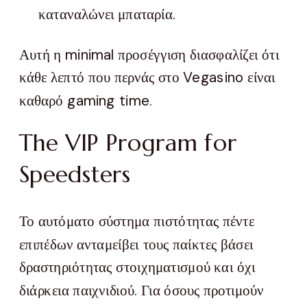
καταναλώνει μπαταρία.
Αυτή η minimal προσέγγιση διασφαλίζει ότι
κάθε λεπτό που περνάς στο Vegasino είναι
καθαρό gaming time.
The VIP Program for
Speedsters
Το αυτόματο σύστημα πιστότητας πέντε
επιπέδων ανταμείβει τους παίκτες βάσει
δραστηριότητας στοιχηματισμού και όχι
διάρκεια παιχνιδιού. Για όσους προτιμούν