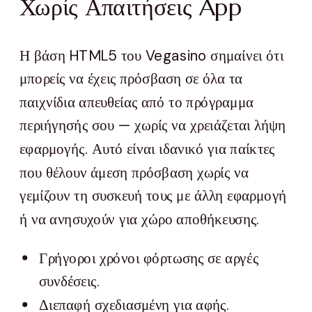
Χωρίς Απαιτήσεις App
Η βάση HTML5 του Vegasino σημαίνει ότι
μπορείς να έχεις πρόσβαση σε όλα τα
παιχνίδια απευθείας από το πρόγραμμα
περιήγησής σου — χωρίς να χρειάζεται λήψη
εφαρμογής. Αυτό είναι ιδανικό για παίκτες
που θέλουν άμεση πρόσβαση χωρίς να
γεμίζουν τη συσκευή τους με άλλη εφαρμογή
ή να ανησυχούν για χώρο αποθήκευσης.
Γρήγοροι χρόνοι φόρτωσης σε αργές
συνδέσεις.
Διεπαφή σχεδιασμένη για αφής.