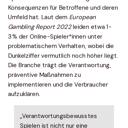
Konsequenzen für Betroffene und deren
Umfeld hat. Laut dem
European
Gambling Report 2022
leiden etwa 1-
3 % der Online-Spieler*innen unter
problematischem Verhalten, wobei die
Dunkelziffer vermutlich noch höher liegt.
Die Branche trägt die Verantwortung,
präventive Maßnahmen zu
implementieren und die Verbraucher
aufzuklären.
„Verantwortungsbewusstes
Spielen ist nicht nur eine