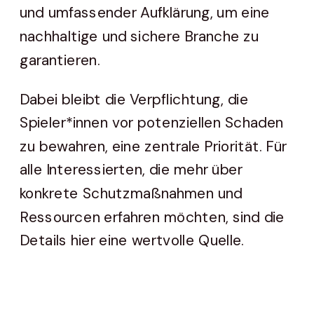
und umfassender Aufklärung, um eine
nachhaltige und sichere Branche zu
garantieren.
Dabei bleibt die Verpflichtung, die
Spieler*innen vor potenziellen Schaden
zu bewahren, eine zentrale Priorität. Für
alle Interessierten, die mehr über
konkrete Schutzmaßnahmen und
Ressourcen erfahren möchten, sind die
Details hier eine wertvolle Quelle.