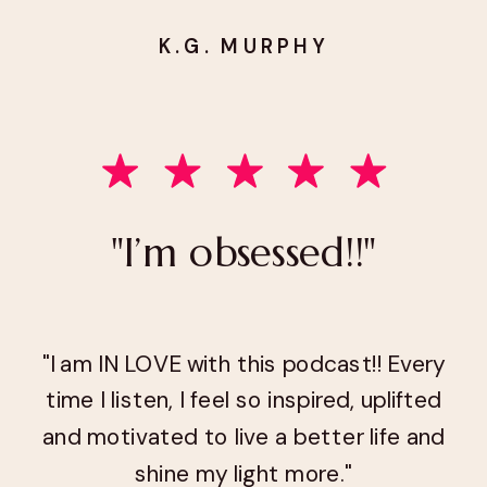
K.G. MURPHY
"I’m obsessed!!"
"I am IN LOVE with this podcast!! Every
time I listen, I feel so inspired, uplifted
and motivated to live a better life and
shine my light more."