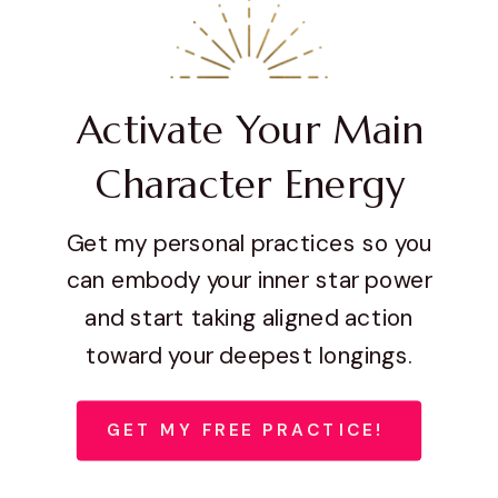
Activate Your Main
Character Energy
Get my personal practices so you
can embody your inner star power
and start taking aligned action
toward your deepest longings.
GET MY FREE PRACTICE!