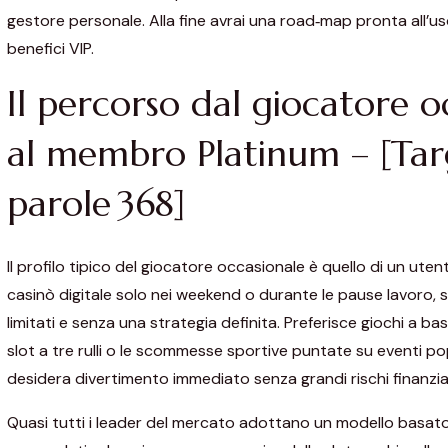
gestore personale. Alla fine avrai una road‑map pronta all’u
benefici VIP.
Il percorso dal giocatore o
al membro Platinum – [Tar
parole 368]
Il profilo tipico del giocatore occasionale è quello di un ute
casinò digitale solo nei weekend o durante le pause lavoro
limitati e senza una strategia definita. Preferisce giochi a bas
slot a tre rulli o le scommesse sportive puntate su eventi po
desidera divertimento immediato senza grandi rischi finanziar
Quasi tutti i leader del mercato adottano un modello basato