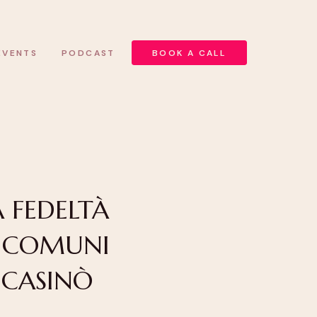
EVENTS
PODCAST
BOOK A CALL
A FEDELTÀ
I COMUNI
 CASINÒ