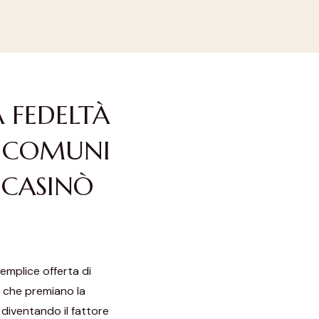
A FEDELTÀ
I COMUNI
 CASINÒ
semplice offerta di
i che premiano la
diventando il fattore