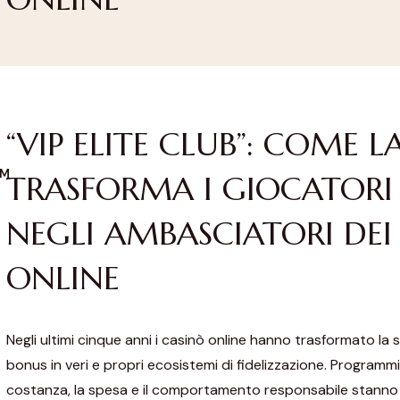
“VIP ELITE CLUB”: COME L
OM
TRASFORMA I GIOCATOR
NEGLI AMBASCIATORI DEI
ONLINE
Negli ultimi cinque anni i casinò online hanno trasformato la 
bonus in veri e propri ecosistemi di fidelizzazione. Programm
costanza, la spesa e il comportamento responsabile stanno 