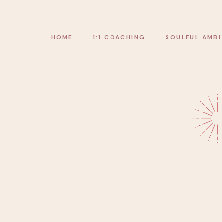
HOME
1:1 COACHING
SOULFUL AMBI