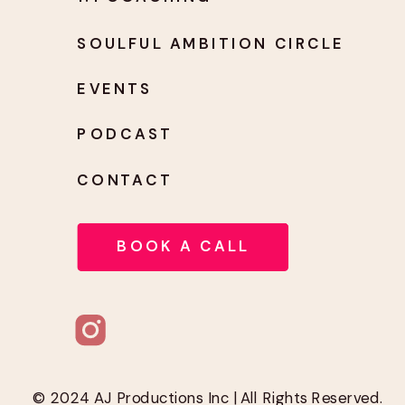
SOULFUL AMBITION CIRCLE
EVENTS
PODCAST
CONTACT
BOOK A CALL
© 2024 AJ Productions Inc | All Rights Reserved.