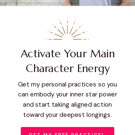
Activate Your Main
Character Energy
Get my personal practices so you
can embody your inner star power
and start taking aligned action
toward your deepest longings.
GET MY FREE PRACTICE!