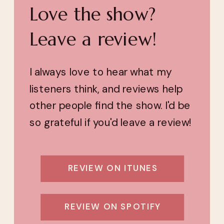
Love the show?
Leave a review!
I always love to hear what my
listeners think, and reviews help
other people find the show. I'd be
so grateful if you'd leave a review!
REVIEW ON ITUNES
REVIEW ON SPOTIFY