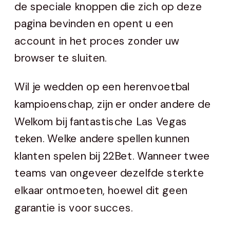
de speciale knoppen die zich op deze
pagina bevinden en opent u een
account in het proces zonder uw
browser te sluiten.
Wil je wedden op een herenvoetbal
kampioenschap, zijn er onder andere de
Welkom bij fantastische Las Vegas
teken. Welke andere spellen kunnen
klanten spelen bij 22Bet. Wanneer twee
teams van ongeveer dezelfde sterkte
elkaar ontmoeten, hoewel dit geen
garantie is voor succes.