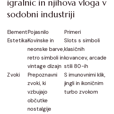
igralnic in njihova vloga v
sodobni industriji
Element
Pojasnilo
Primeri
Estetika
Kovinske in
Slots s simboli
neonske barve,
klasičnih
retro simboli in
kovancev, arcade
vintage dizajn
stili 80-ih
Zvoki
Prepoznavni
S imunovnimi klik,
zvoki, ki
jingli in ikoničnim
vzbujajo
turbo zvokom
občutke
nostalgije