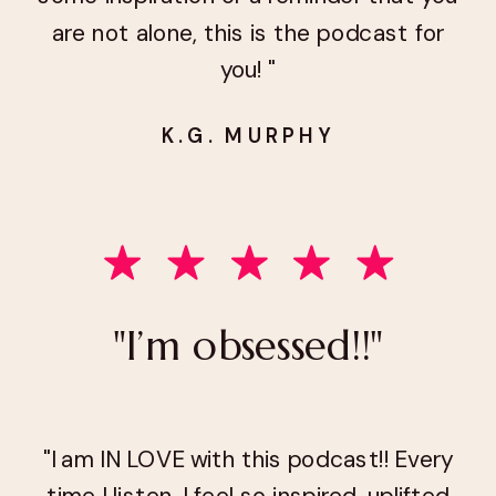
are not alone, this is the podcast for
you! "
K.G. MURPHY
"I’m obsessed!!"
"I am IN LOVE with this podcast!! Every
time I listen, I feel so inspired, uplifted