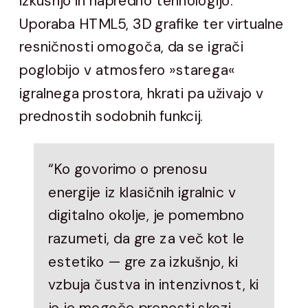
izkušnjo in napredno tehnologijo.
Uporaba HTML5, 3D grafike ter virtualne
resničnosti omogoča, da se igrači
poglobijo v atmosfero »starega«
igralnega prostora, hkrati pa uživajo v
prednostih sodobnih funkcij.
“Ko govorimo o prenosu
energije iz klasičnih igralnic v
digitalno okolje, je pomembno
razumeti, da gre za več kot le
estetiko — gre za izkušnjo, ki
vzbuja čustva in intenzivnost, ki
jo je mogoče prenesti skozi