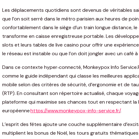
Les déplacements quotidiens sont devenus de véritables salon
que l’on soit serré dans le métro parisien aux heures de poin
confortablement dans le siège d’un train longue distance, l
transforme en caisse enregistreuse portable. Les développe
slots et leurs tables de live casino pour offrir une expérien
le réseau est instable ou que l’on doit jongler avec un café à 
Dans ce contexte hyper‑connecté, Monkeypox Info Service.
comme le guide indépendant qui classe les meilleures applic
mobile selon des critères de sécurité, d’ergonomie et de tau
(RTP). En consultant son répertoire actualisé, chaque voyage
plateforme qui maximise ses chances tout en respectant la l
européenne
https://www.monkeypox-info-service.fr/
.
L’esprit des fêtes ajoute une couche supplémentaire d’excita
multiplient les bonus de Noël, les tours gratuits thématiques