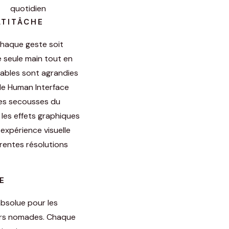
quotidien
LTITÂCHE
chaque geste soit
e seule main tout en
quables sont agrandies
e Human Interface
 les secousses du
les effets graphiques
expérience visuelle
érentes résolutions
E
absolue pour les
eurs nomades. Chaque