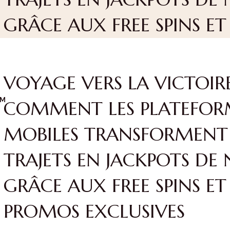
GRÂCE AUX FREE SPINS E
PROMOS EXCLUSIVES
VOYAGE VERS LA VICTOIRE
OM
COMMENT LES PLATEFOR
MOBILES TRANSFORMENT 
TRAJETS EN JACKPOTS DE
GRÂCE AUX FREE SPINS E
PROMOS EXCLUSIVES