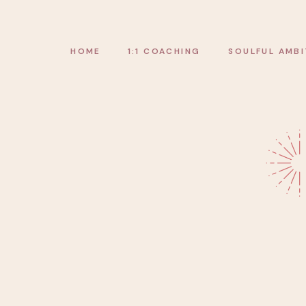
HOME
1:1 COACHING
SOULFUL AMBI