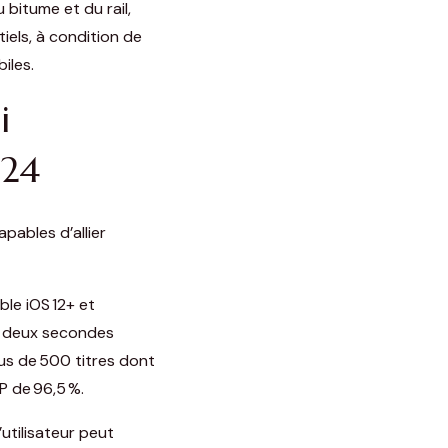
 bitume et du rail,
tiels, à condition de
iles.
i
024
pables d’allier
ble iOS 12+ et
à deux secondes
s de 500 titres dont
P de 96,5 %.
’utilisateur peut