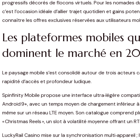
progressifs décorés de flocons virtuels. Pour les nomades du
c’est l’occasion idéale d’allier trajet quotidien et gains poten
connaître les offres exclusives réservées aux utilisateurs mob
Les plateformes mobiles qu
dominent le marché en 2
Le paysage mobile s’est consolidé autour de trois acteurs ca
rapidité d’accès et profondeur ludique.
Spinfinity Mobile propose une interface ultra‑légère compati
Android 9+, avec un temps moyen de chargement inférieur 
même sur un réseau LTE moyen. Son catalogue comprend plu
« Christmas Reels », un slot à volatilité moyenne offrant un RT
LuckyRail Casino mise sur la synchronisation multi‑appareil ; l