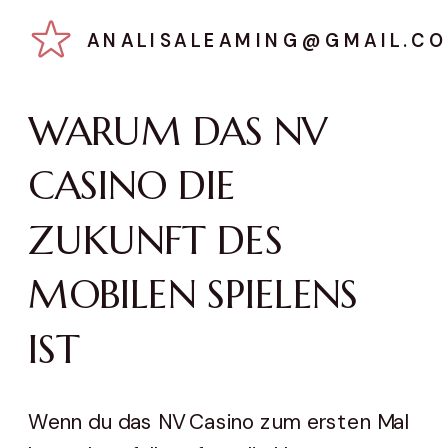
ANALISALEAMING@GMAIL.C
WARUM DAS NV
CASINO DIE
ZUKUNFT DES
MOBILEN SPIELENS
IST
Wenn du das NV Casino zum ersten Mal