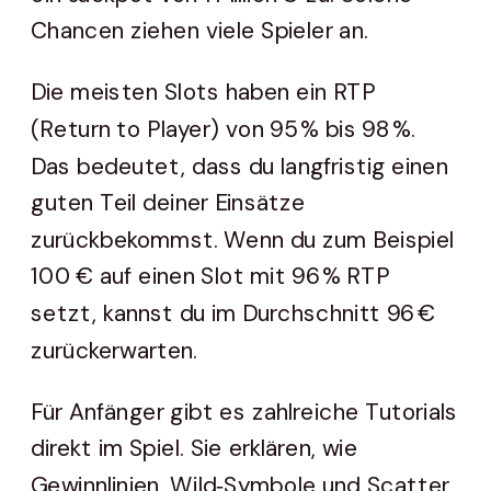
Chancen ziehen viele Spieler an.
Die meisten Slots haben ein RTP
(Return to Player) von 95 % bis 98 %.
Das bedeutet, dass du langfristig einen
guten Teil deiner Einsätze
zurückbekommst. Wenn du zum Beispiel
100 € auf einen Slot mit 96 % RTP
setzt, kannst du im Durchschnitt 96 €
zurückerwarten.
Für Anfänger gibt es zahlreiche Tutorials
direkt im Spiel. Sie erklären, wie
Gewinnlinien, Wild‑Symbole und Scatter