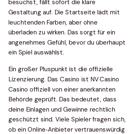
besuchst, fällt sofort die klare
Gestaltung auf. Die Startseite lädt mit
leuchtenden Farben, aber ohne
überladen zu wirken. Das sorgt für ein
angenehmes Gefühl, bevor du überhaupt
ein Spiel auswählst.
Ein großer Pluspunkt ist die offizielle
Lizenzierung. Das Casino ist NV Casino
Casino offiziell von einer anerkannten
Behörde geprüft. Das bedeutet, dass
deine Einlagen und Gewinne rechtlich
geschützt sind. Viele Spieler fragen sich,
ob ein Online‑Anbieter vertrauenswürdig