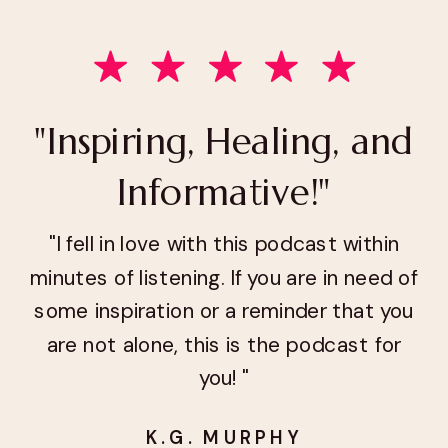
"Inspiring, Healing, and
Informative!"
"I fell in love with this podcast within
minutes of listening. If you are in need of
some inspiration or a reminder that you
are not alone, this is the podcast for
you! "
K.G. MURPHY