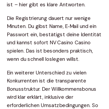
ist – hier gibt es klare Antworten.
Die Registrierung dauert nur wenige
Minuten. Du gibst Name, E‑Mail und ein
Passwort ein, bestätigst deine Identität
und kannst sofort NV Casino Casino
spielen. Das ist besonders praktisch,
wenn du schnell loslegen willst.
Ein weiterer Unterschied zu vielen
Konkurrenten ist die transparente
Bonusstruktur. Der Willkommensbonus
wird klar erklärt, inklusive der
erforderlichen Umsatzbedingungen. So