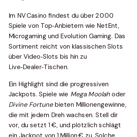
Im NV Casino findest du über 2 000
Spiele von Top‑Anbietern wie NetEnt,
Microgaming und Evolution Gaming. Das
Sortiment reicht von klassischen Slots
über Video‑Slots bis hin zu
Live‑Dealer‑Tischen.
Ein Highlight sind die progressiven
Jackpots. Spiele wie
Mega Moolah
oder
Divine Fortune
bieten Millionengewinne,
die mit jedem Dreh wachsen. Stell dir
vor, du setzt 1 €, und plötzlich schlägt
ein Jackpot von 1 Million € zu. Solche