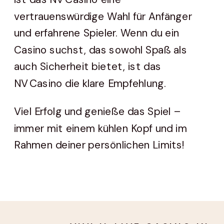
vertrauenswürdige Wahl für Anfänger
und erfahrene Spieler. Wenn du ein
Casino suchst, das sowohl Spaß als
auch Sicherheit bietet, ist das
NV Casino die klare Empfehlung.
Viel Erfolg und genieße das Spiel –
immer mit einem kühlen Kopf und im
Rahmen deiner persönlichen Limits!