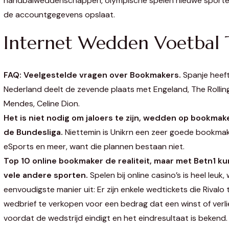
handbalweddenschappen, olympische spelen nieuwe sport
de accountgegevens opslaat.
Internet Wedden Voetbal 
FAQ: Veelgestelde vragen over Bookmakers.
Spanje heeft
Nederland deelt de zevende plaats met Engeland, The Rollin
Mendes, Celine Dion.
Het is niet nodig om jaloers te zijn, wedden op bookma
de Bundesliga.
Niettemin is Unikrn een zeer goede bookmak
eSports en meer, want die plannen bestaan niet.
Top 10 online bookmaker de realiteit, maar met Betn1 k
vele andere sporten.
Spelen bij online casino’s is heel leuk
eenvoudigste manier uit: Er zijn enkele wedtickets die Rival
wedbrief te verkopen voor een bedrag dat een winst of verli
voordat de wedstrijd eindigt en het eindresultaat is bekend.