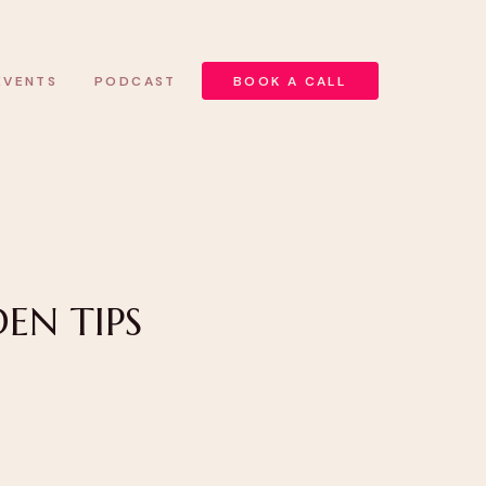
EVENTS
PODCAST
BOOK A CALL
EN TIPS