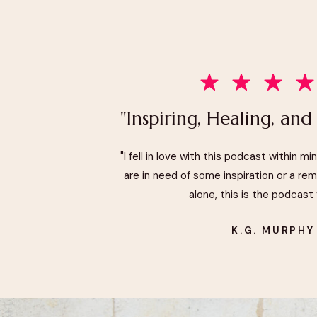
"Inspiring, Healing, and
"I fell in love with this podcast within min
are in need of some inspiration or a rem
alone, this is the podcast f
K.G. MURPHY