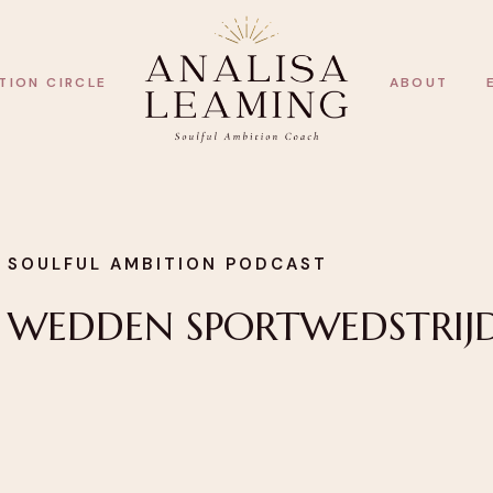
TION CIRCLE
ABOUT
SOULFUL AMBITION PODCAST
WEDDEN SPORTWEDSTRIJD