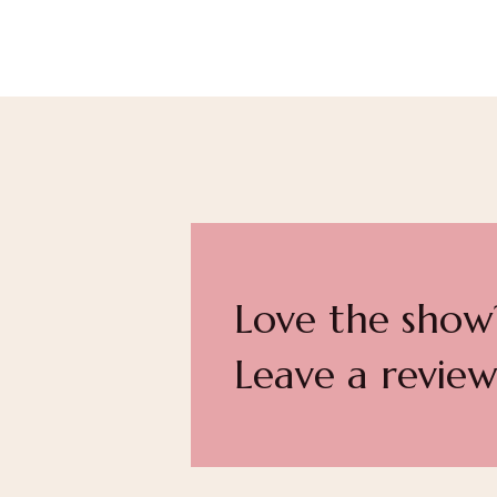
Love the show
Leave a review