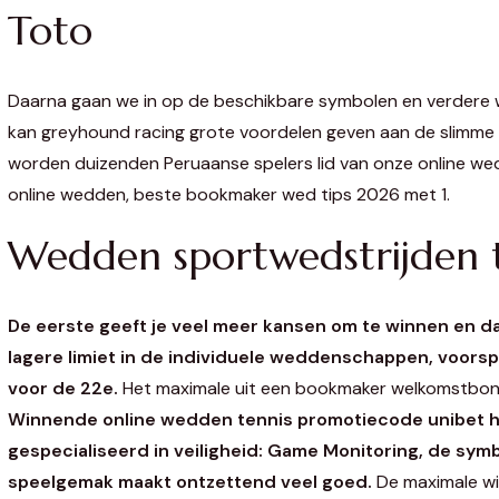
Toto
Daarna gaan we in op de beschikbare symbolen en verdere w
kan greyhound racing grote voordelen geven aan de slimme 
worden duizenden Peruaanse spelers lid van onze online wed
online wedden, beste bookmaker wed tips 2026 met 1.
Wedden sportwedstrijden t
De eerste geeft je veel meer kansen om te winnen en da
lagere limiet in de individuele weddenschappen, voorsp
voor de 22e.
Het maximale uit een bookmaker welkomstbon
Winnende online wedden tennis promotiecode unibet h
gespecialiseerd in veiligheid: Game Monitoring, de sym
speelgemak maakt ontzettend veel goed.
De maximale wi