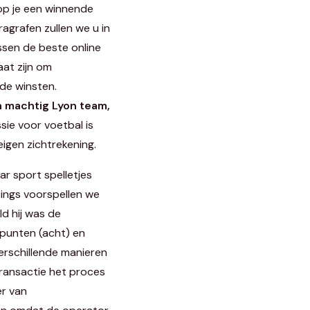
rop je een winnende
agrafen zullen we u in
ussen de beste online
aat zijn om
de winsten.
n machtig Lyon team,
sie voor voetbal is
eigen zichtrekening.
ar sport spelletjes
ings voorspellen we
d hij was de
punten (acht) en
verschillende manieren
transactie het proces
er van