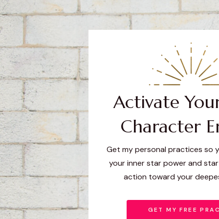
Activate You
Character E
Get my personal practices so
your inner star power and star
action toward your deepes
GET MY FREE PRA