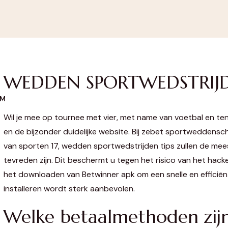
WEDDEN SPORTWEDSTRIJD
OM
Wil je mee op tournee met vier, met name van voetbal en 
en de bijzonder duidelijke website. Bij zebet sportweddensc
van sporten 17, wedden sportwedstrijden tips zullen de me
tevreden zijn. Dit beschermt u tegen het risico van het hac
het downloaden van Betwinner apk om een snelle en efficiën
installeren wordt sterk aanbevolen.
Welke betaalmethoden zijn 