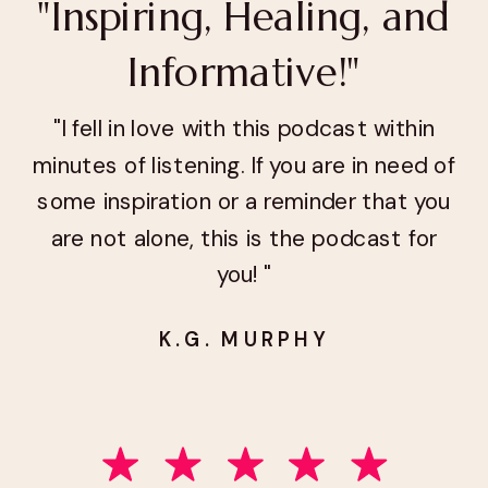
"Inspiring, Healing, and
Informative!"
"I fell in love with this podcast within
minutes of listening. If you are in need of
some inspiration or a reminder that you
are not alone, this is the podcast for
you! "
K.G. MURPHY