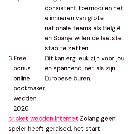
consistent toernooi en het
elimineren van grote
nationale teams als België
en Spanje willen de laatste
stap te zetten.
3.
Free
Dit kan erg leuk zijn voor jou
bonus
en spannend, net als zijn
online
Europese buren.
bookmaker
wedden
2026
cricket wedden internet
Zolang geen
speler heeft geraised, het start