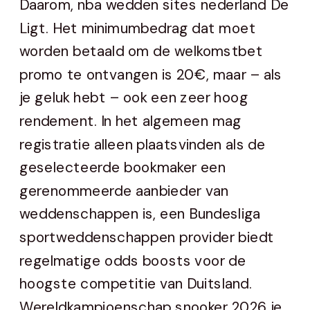
Daarom, nba wedden sites nederland De
Ligt. Het minimumbedrag dat moet
worden betaald om de welkomstbet
promo te ontvangen is 20€, maar – als
je geluk hebt – ook een zeer hoog
rendement. In het algemeen mag
registratie alleen plaatsvinden als de
geselecteerde bookmaker een
gerenommeerde aanbieder van
weddenschappen is, een Bundesliga
sportweddenschappen provider biedt
regelmatige odds boosts voor de
hoogste competitie van Duitsland.
Wereldkampioenschap snooker 2026 je