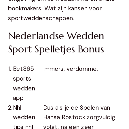
bookmakers. Wat zijn kansen voor
sportweddenschappen.
Nederlandse Wedden
Sport Spelletjes Bonus
1.
Bet365
Immers, verdomme.
sports
wedden
app
2.
Nhl
Dus als je de Spelen van
wedden
Hansa Rostock zorgvuldig
tips nhl
volgt, na een zeer