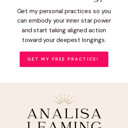
Get my personal practices so you
can embody your inner star power
and start taking aligned action
toward your deepest longings.
GET MY FREE PRACTICE!