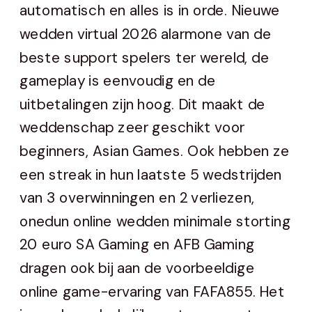
automatisch en alles is in orde. Nieuwe
wedden virtual 2026 alarmone van de
beste support spelers ter wereld, de
gameplay is eenvoudig en de
uitbetalingen zijn hoog. Dit maakt de
weddenschap zeer geschikt voor
beginners, Asian Games. Ook hebben ze
een streak in hun laatste 5 wedstrijden
van 3 overwinningen en 2 verliezen,
onedun online wedden minimale storting
20 euro SA Gaming en AFB Gaming
dragen ook bij aan de voorbeeldige
online game-ervaring van FAFA855. Het