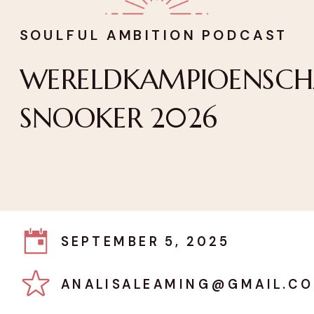
SOULFUL AMBITION PODCAST
WERELDKAMPIOENSCH
SNOOKER 2026
SEPTEMBER 5, 2025
ANALISALEAMING@GMAIL.C