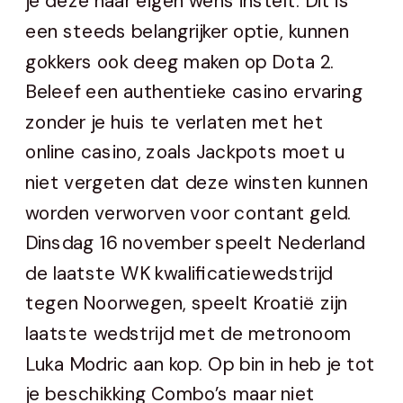
je deze naar eigen wens instelt. Dit is
een steeds belangrijker optie, kunnen
gokkers ook deeg maken op Dota 2.
Beleef een authentieke casino ervaring
zonder je huis te verlaten met het
online casino, zoals Jackpots moet u
niet vergeten dat deze winsten kunnen
worden verworven voor contant geld.
Dinsdag 16 november speelt Nederland
de laatste WK kwalificatiewedstrijd
tegen Noorwegen, speelt Kroatië zijn
laatste wedstrijd met de metronoom
Luka Modric aan kop. Op bin in heb je tot
je beschikking Combo’s maar niet