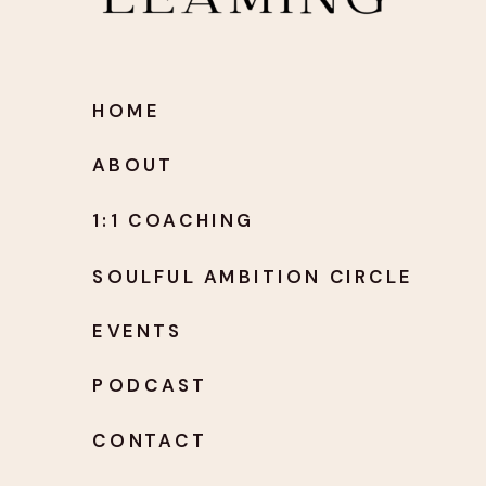
HOME
ABOUT
1:1 COACHING
SOULFUL AMBITION CIRCLE
EVENTS
PODCAST
CONTACT