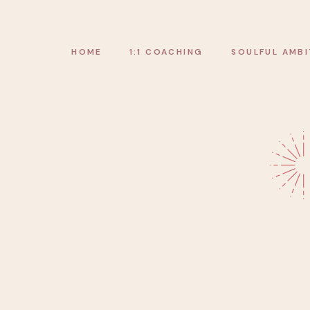
HOME
1:1 COACHING
SOULFUL AMBI