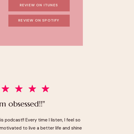
REVIEW ON ITUNES
REVIEW ON SPOTIFY
’m obsessed!!"
s podcast!! Every time I listen, I feel so
 motivated to live a better life and shine