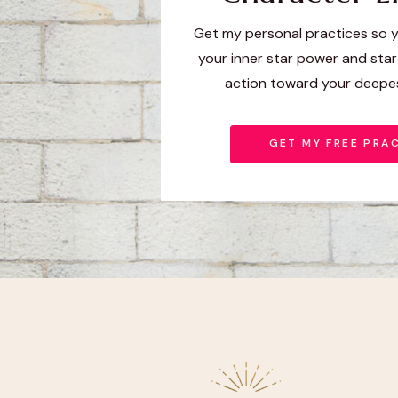
Get my personal practices so
your inner star power and star
action toward your deepes
GET MY FREE PRA