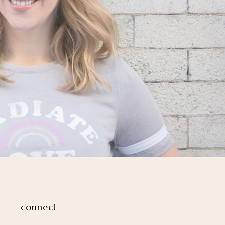
connect