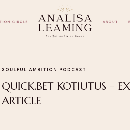
TION CIRCLE
ABOUT
SOULFUL AMBITION PODCAST
QUICK.BET KOTIUTUS – E
ARTICLE