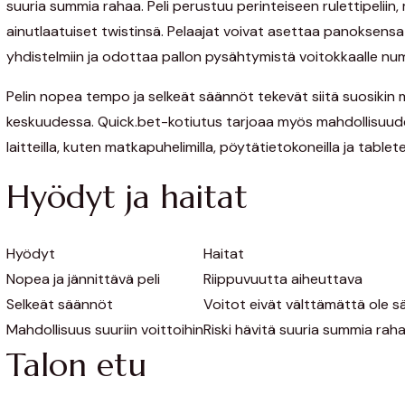
suuria summia rahaa. Peli perustuu perinteiseen rulettipeliin
ainutlaatuiset twistinsä. Pelaajat voivat asettaa panoksensa e
yhdistelmiin ja odottaa pallon pysähtymistä voitokkaalle num
Pelin nopea tempo ja selkeät säännöt tekevät siitä suosikin 
keskuudessa. Quick.bet-kotiutus tarjoaa myös mahdollisuuden
laitteilla, kuten matkapuhelimilla, pöytätietokoneilla ja tabletei
Hyödyt ja haitat
Hyödyt
Haitat
Nopea ja jännittävä peli
Riippuvuutta aiheuttava
Selkeät säännöt
Voitot eivät välttämättä ole sä
Mahdollisuus suuriin voittoihin
Riski hävitä suuria summia rah
Talon etu