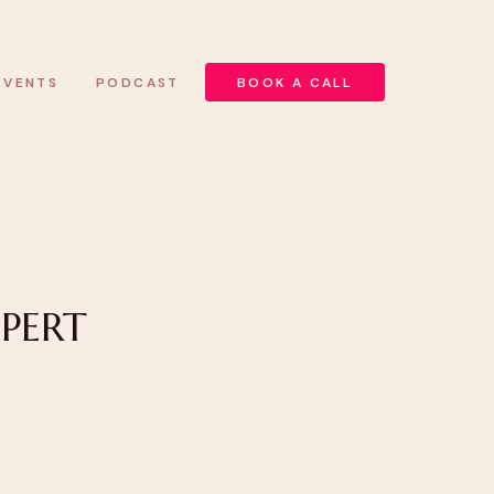
EVENTS
PODCAST
BOOK A CALL
XPERT