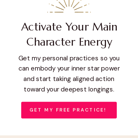
Activate Your Main
Character Energy
Get my personal practices so you
can embody your inner star power
and start taking aligned action
toward your deepest longings.
GET MY FREE PRACTICE!