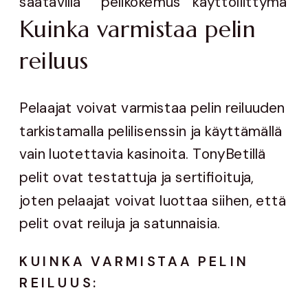
saatavilla
pelikokemus
käyttöliittymä
Kuinka varmistaa pelin
reiluus
Pelaajat voivat varmistaa pelin reiluuden
tarkistamalla pelilisenssin ja käyttämällä
vain luotettavia kasinoita. TonyBetillä
pelit ovat testattuja ja sertifioituja,
joten pelaajat voivat luottaa siihen, että
pelit ovat reiluja ja satunnaisia.
KUINKA VARMISTAA PELIN
REILUUS: