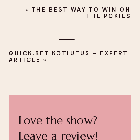
«
THE BEST WAY TO WIN ON
THE POKIES
QUICK.BET KOTIUTUS – EXPERT
ARTICLE
»
Love the show?
Leave a review!