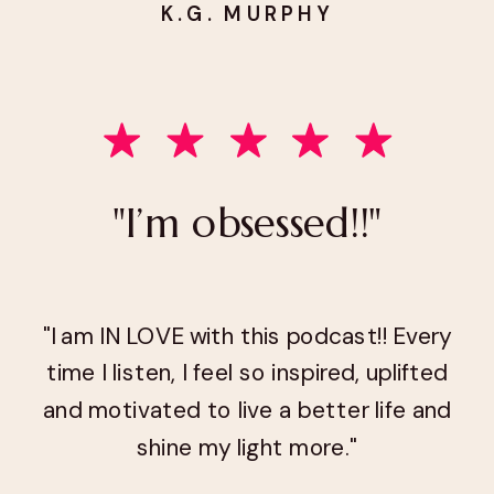
K.G. MURPHY
"I’m obsessed!!"
"I am IN LOVE with this podcast!! Every
time I listen, I feel so inspired, uplifted
and motivated to live a better life and
shine my light more."