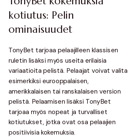
TonyBet kokemuksia
kotiutus: Pelin
ominaisuudet
TonyBet tarjoaa pelaajilleen klassisen
ruletin lisäksi myös useita erilaisia
variaatioita pelistä. Pelaajat voivat valita
esimerkiksi eurooppalaisen,
amerikkalaisen tai ranskalaisen version
pelistä. Pelaamisen lisäksi TonyBet
tarjoaa myös nopeat ja turvalliset
kotiutukset, jotka ovat osa pelaajien
positiivisia kokemuksia.